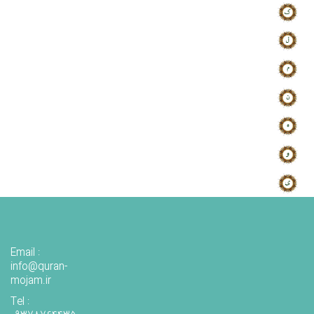
Email :
info@quran-
mojam.ir
Tel :