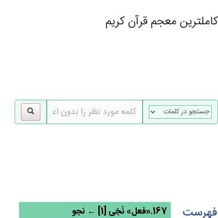
کاملترین معجم قرآن کریم
gle
tion
فهرست
167.«فعل» نَجَی [1] ← نجو