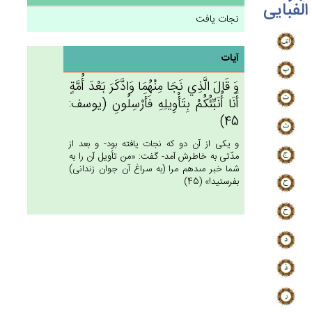
الفبایی
نجات یافت
آیات
وَ قَال‌َ الَّذِي‌ نَجَا مِنْهُمَا وَادَّكَرَ بَعْدَ أُمَّة‌ٍ
أَنَا أُنَبِّئُكُمْ‌ بِتَأْوِيلِه‌ِ فَأَرْسِلُون‌ِ (يوسف:
45)
و يكى از آن دو كه نجات يافته بود- و بعد از
مدّتى به خاطرش آمد- گفت: «من تأويل آن را به
شما خبر مى‏دهم مرا (به سراغ آن جوان زندانى)
بفرستيد!» (45)