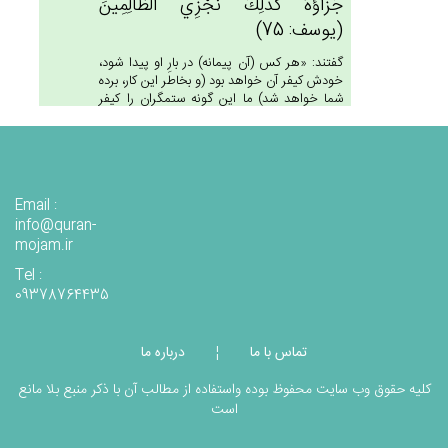
جَزَاؤُه‌ُ كَذَلِك‌َ نَجْزِي‌ الظَّالِمِين‌َ
(يوسف: 75)
گفتند: «هر كس (آن پيمانه) در بارِ او پيدا شود،
خودش كيفر آن خواهد بود (و بخاطر اين كار، برده
شما خواهد شد) ما اين گونه ستمگران را كيفر
مى‏دهيم!» (75)
وَ كَذَلِك‌َ نَجْزِي‌ مَن‌ْ أَسْرَف‌َ وَ لَم‌ْ يُؤْمِنْ‌
Email :
بِآيَات‌ِ رَبِّه‌ِ وَ لَعَذَاب‌ُ الْآخِرَة‌ِ أَشَدُّ وَ
info@quran-
أَبْقَي‌ (طه: 127)
mojam.ir
و اين گونه جزا مى‏دهيم كسى را كه اسراف كند، و
Tel :
به آيات پروردگارش ايمان نياورد! و عذاب آخرت،
09378764435
شديدتر و پايدارتر است! (127)
تماس با ما
درباره ما
¦
وَ مَنْ‌ يَقُل‌ْ مِنْهُم‌ْ إِنِّي‌ إِلَه‌ٌ مِنْ‌ دُونِه‌ِ
کلیه حقوق وب سایت محفوظ بوده واستفاده از مطالب آن با ذکر منبع بلا مانع
فَذَلِك‌َ نَجْزِيه‌ِ جَهَنَّم‌َ كَذَلِك‌َ نَجْزِي‌
است
الظَّالِمِين‌َ (انبياء: 29)