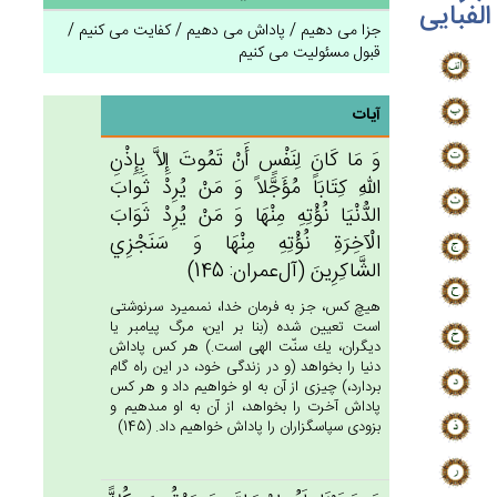
الفبایی
جزا می دهیم / پاداش می دهیم / کفایت می کنیم /
قبول مسئولیت می کنیم
آیات
وَ مَا كَان‌َ لِنَفْس‌ٍ أَنْ‌ تَمُوت‌َ إِلاَّ بِإِذْن‌ِ
الله‌ِ كِتَابَاً مُؤَجَّلاً وَ مَنْ‌ يُرِدْ ثَواب‌َ
الدُّنْيَا نُؤْتِه‌ِ مِنْهَا وَ مَنْ‌ يُرِدْ ثَوَاب‌َ
الْآخِرَة‌ِ نُؤْتِه‌ِ مِنْهَا وَ سَنَجْزِي‌
الشَّاكِرِين‌َ (آل‌عمران: 145)
هيچ كس، جز به فرمان خدا، نمى‏ميرد سرنوشتى
است تعيين شده (بنا بر اين، مرگ پيامبر يا
ديگران، يك سنّت الهى است.) هر كس پاداش
دنيا را بخواهد (و در زندگى خود، در اين راه گام
بردارد،) چيزى از آن به او خواهيم داد و هر كس
پاداش آخرت را بخواهد، از آن به او مى‏دهيم و
بزودى سپاسگزاران را پاداش خواهيم داد. (145)