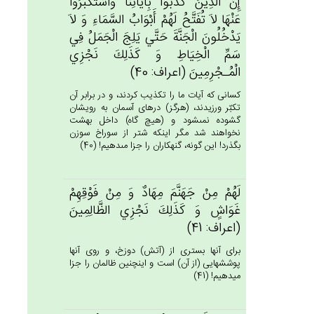
إِن‌َّ الَّذِين‌َ كَذَّبُوا بِآيَاتِنَا وَاسْتَكْبَرُوا
عَنْهَا لاَ تُفَتَّح‌ُ لَهُم‌ْ أَبْوَاب‌ُ السَّمَاءِ وَ لاَ
يَدْخُلُون‌َ الْجَنَّة‌َ حَتَّي‌ يَلِج‌َ الْجَمَل‌ُ فِي‌
سَم‌ِّ الْخِيَاط‌ِ وَ كَذَلِك‌َ نَجْزِي‌
الْمُـجْرِمِين‌َ (اعراف: 40)
كسانى كه آيات ما را تكذيب كردند، و در برابر آن
تكبّر ورزيدند، (هرگز) درهاى آسمان به رويشان
گشوده نمى‏شود و (هيچ گاه) داخل بهشت
نخواهند شد مگر اينكه شتر از سوراخ سوزن
بگذرد! اين گونه، گنهكاران را جزا مى‏دهيم! (40)
لَهُمْ‌ مِنْ‌ جَهَنَّم‌َ مِهَادٌ وَ مِنْ‌ فَوْقِهِم‌ْ
غَوَاش‌ٍ وَ كَذَلِك‌َ نَجْزِي‌ الظَّالِمِين‌َ
(اعراف: 41)
براى آنها بسترى از (آتش) دوزخ، و روى آنها
پوششهايى (از آن) است و اينچنين ظالمان را جزا
ميدهيم! (41)