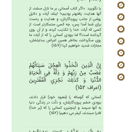
يا نگوييد: «اگر كتاب آسمانى بر ما نازل مى‏شد، از
آنها هدايت يافته‏تر بوديم»! اينك آيات و دلايل
روشن از جانب پروردگارتان، و هدايت و رحمت
براى شما آمد! پس، چه كسى ستمكارتر است از
كسى كه آيات خدا را تكذيب كرده، و از آن روى
گردانده است؟! اما بزودى كسانى را كه از آيات ما
روى مى‏گردانند، بخاطر همين اعراض بى‏دليلشان،
مجازات شديد خواهيم كرد! (157)
إِن‌َّ الَّذِين‌َ اتَّخَذُوا الْعِجْل‌َ سَيَنَالُهُم‌ْ
غَضَب‌ٌ مِنْ‌ رَبِّهِم‌ْ وَ ذِلَّة‌ٌ فِي‌ الْحَيَاة‌ِ
الدُّنْيَا وَ كَذَلِك‌َ نَجْزِي‌ الْمُفْتَرِين‌َ
(اعراف: 152)
كسانى كه گوساله را (معبود خود) قرار دادند،
بزودى خشم پروردگارشان، و ذلّت در زندگى دنيا
به آنها مى‏رسد و اينچنين، كسانى را كه (بر خدا)
افترا مى‏بندند، كيفر مى دهيم! (152)