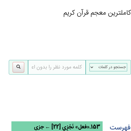
کاملترین معجم قرآن کریم
gle
tion
فهرست
153.«فعل» نَجْزِي [22] ← جزی