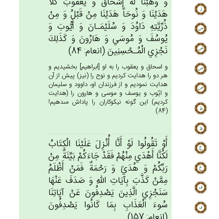
وَ وَهَبْنَا لَه‌ُ إِسْحَاق‌َ وَ يَعْقُوب‌َ كُلاًّ
هَدَيْنَا وَ نُوحَاً هَدَيْنَا مِنْ‌ قَبْل‌ُ وَ مِنْ‌
ذُرِّيَّتِه‌ِ دَاوُدَ وَ سُلَيْمَـان‌َ وَ أَيُّوب‌َ وَ
يُوسُف‌َ وَ مُوسَي‌ وَ هَارُون‌َ وَ كَذَلِك‌َ
نَجْزِي‌ الْمُـحْسِنِين‌َ (انعام: 84)
و اسحاق و يعقوب را به او [ابراهيم‏] بخشيديم و
هر دو را هدايت كرديم و نوح را (نيز) پيش از آن
هدايت نموديم و از فرزندان او، داوود و سليمان
و ايّوب و يوسف و موسى و هارون را (هدايت
كرديم) اين گونه نيكوكاران را پاداش مى‏دهيم!
(84)
أَوْ تَقُولُوا لَوْ أَنَّا أُنْزِل‌َ عَلَيْنَا الْكِتَاب‌ُ
لَكُنَّا أَهْدَي‌ مِنْهُم‌ْ فَقَدْ جَاءَكُمْ‌ بَيِّنَة‌ٌ مِنْ‌
رَبِّكُم‌ْ وَ هُدَي‌ً وَ رَحْمَة‌ٌ فَمَن‌ْ أَظْلَم‌ُ
مِمَّنْ‌ كَذَّب‌َ بِآيَات‌ِ الله‌ِ وَ صَدَف‌َ عَنْهَا
سَنَجْزِي‌ الَّذِين‌َ يَصْدِفُون‌َ عَن‌ْ آيَاتِنَا
سُوءَ الْعَذَاب‌ِ بِمَا كَانُوا يَصْدِفُون‌َ
(انعام: 157)