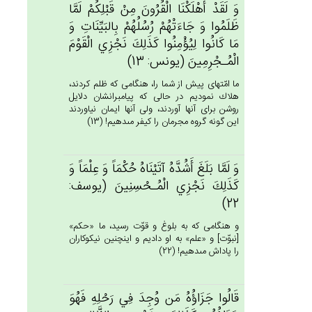
وَ لَقَدْ أَهْلَكْنَا الْقُرُون‌َ مِنْ‌ قَبْلِكُم‌ْ لَمَّا
ظَلَمُوا وَ جَاءَتْهُم‌ْ رُسُلُهُمْ‌ بِالبَيِّنَات‌ِ وَ
مَا كَانُوا لِيُؤْمِنُوا كَذَلِك‌َ نَجْزِي‌ الْقَوْم‌َ
الْمُـجْرِمِين‌َ (يونس: 13)
ما امّتهاى پيش از شما را، هنگامى كه ظلم كردند،
هلاك نموديم در حالى كه پيامبرانشان دلايل
روشن براى آنها آوردند، ولى آنها ايمان نياوردند
اين گونه گروه مجرمان را كيفر مى‏دهيم! (13)
وَ لَمَّا بَلَغ‌َ أَشُدَّه‌ُ آتَيْنَاه‌ُ حُكْمَاً وَ عِلْمَاً وَ
كَذَلِك‌َ نَجْزِي‌ الْمُـحْسِنِين‌َ (يوسف:
22)
و هنگامى كه به بلوغ و قوّت رسيد، ما «حكم»
[نبوّت‏] و «علم» به او داديم و اينچنين نيكوكاران
را پاداش مى‏دهيم! (22)
قَالُوا جَزَاؤُه‌ُ مَن‌ وُجِدَ فِي‌ رَحْلِه‌ِ فَهُوَ