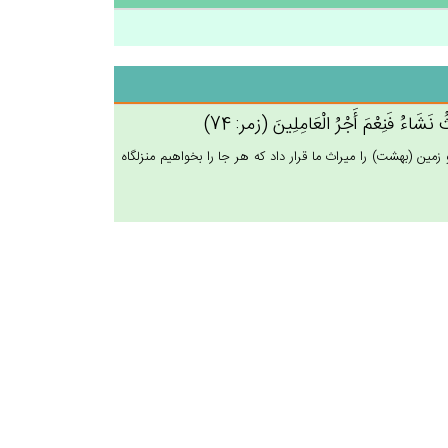
ث‌ُ نَشَاءُ فَنِعْم‌َ أَجْرُ الْعَامِلِين‌َ (زمر: 74)
ن (بهشت) را ميراث ما قرار داد كه هر جا را بخواهيم منزلگاه