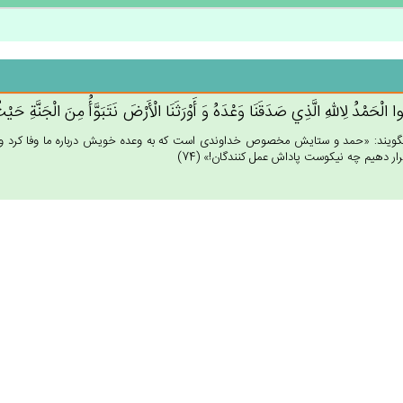
وا الْحَمْدُ لِالله‌ِ الَّذِي‌ صَدَقَنَا وَعْدَه‌ُ وَ أَوْرَثَنَا الْأَرْض‌َ نَتَبَوَّأُ مِن‌َ الْجَنَّة‌ِ حَيْ
ى‏گويند: «حمد و ستايش مخصوص خداوندى است كه به وعده خويش درباره ما وفا كرد و زمي
ار دهيم چه نيكوست پاداش عمل كنندگان!» (74)