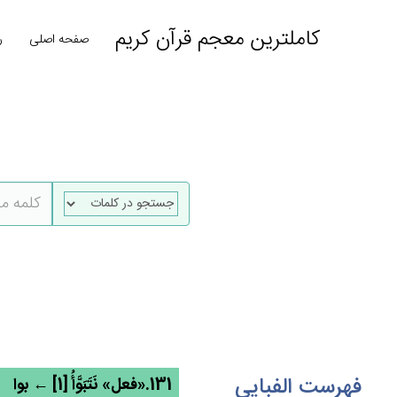
کاملترین معجم قرآن کریم
صفحه اصلی
ر
فهرست الفبایی
131.«فعل» نَتَبَوَّأُ [1] ← بوا