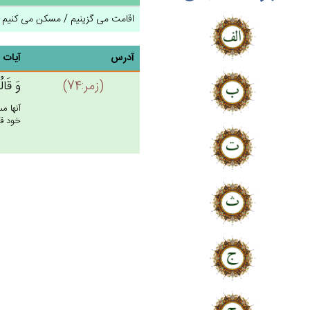
اقامت می گزینیم / مسکن می کنیم
آدرس
آیات
(زمر:74)
وَ قَالُ
آنها م
خود قر