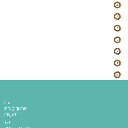
Email :
info@quran-
mojam.ir
Tel :