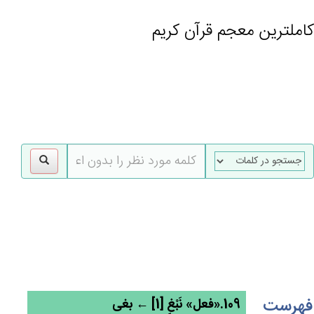
کاملترین معجم قرآن کریم
gle
tion
فهرست
109.«فعل» نَبْغ‌ِ [1] ← بغی