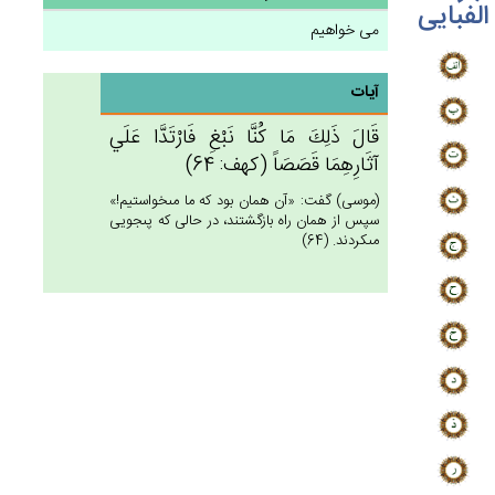
الفبایی
می خواهیم
آیات
قَال‌َ ذَلِك‌َ مَا كُنَّا نَبْغ‌ِ فَارْتَدَّا عَلَي‌
آثَارِهِمَا قَصَصَاً (كهف: 64)
(موسى) گفت: «آن همان بود كه ما مى‏خواستيم!»
سپس از همان راه بازگشتند، در حالى كه پى‏جويى
مى‏كردند. (64)