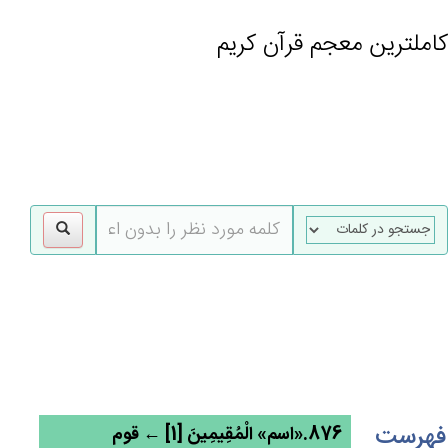
کاملترین معجم قرآن کریم
gle
tion
فهرست
876.«اسم» الْمُقِيمِين‌َ [1] ← قوم