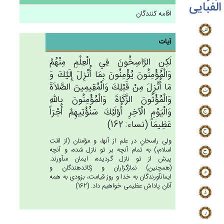
الفبایی
اقامه کنندگان
آیات
لَكِنِ‌ الرَّاسِخُون‌َ فِي‌ الْعِلْم‌ِ مِنْهُم‌ْ
وَالْمُؤْمِنُون‌َ يُؤْمِنُون‌َ بِمَا أُنْزِل‌َ إِلَيْك‌َ وَ
مَا أُنْزِل‌َ مِنْ‌ قَبْلِك‌َ وَالْمُقِيمِين‌َ الصَّلاَة‌َ
وَالْمُؤْتُون‌َ الزَّكَاة‌َ وَالْمُؤْمِنُون‌َ بِالله‌ِ
وَالْيَوْم‌ِ الْآخِرِ أُؤلَئِك‌َ سَنُؤْتِيهِم‌ْ أَجْرَاً
عَظِيمَاً (نساء: 162)
ولى راسخانِ در علم از آنها، و مؤمنان (از امّت
اسلام،) به تمام آنچه بر تو نازل شده، و آنچه
پيش از تو نازل گرديده، ايمان مى‏آورند.
(همچنين) نمازگزاران و زكات‏دهندگان و
ايمان‏آورندگان به خدا و روز قيامت، بزودى به همه
آنان پاداش عظيمى خواهيم داد. (162)