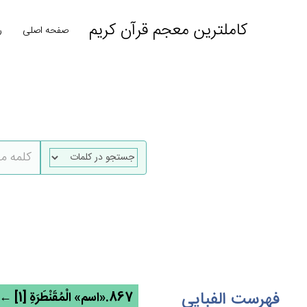
کاملترین معجم قرآن کریم
صفحه اصلی
ر
فهرست الفبایی
867.«اسم» الْمُقَنْطَرَة‌ِ [1] ← قنطر