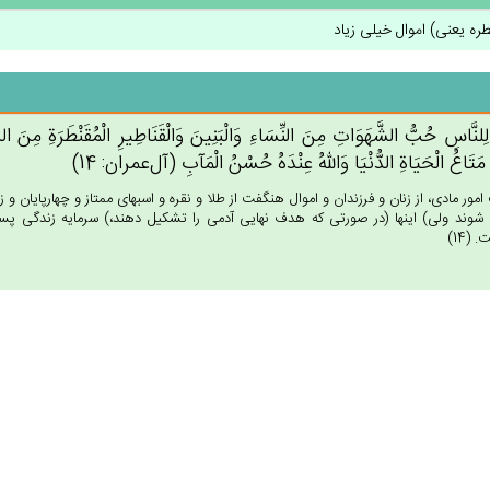
طره یعنی) اموال خیلی زیاد
 لِلنَّاس‌ِ حُب‌ُّ الشَّهَوَات‌ِ مِن‌َ النِّسَاءِ وَالْبَنِين‌َ وَالْقَنَاطِيرِ الْمُقَنْطَرَة‌ِ مِن‌َ الذّ
 مَتَاع‌ُ الْحَيَاة‌ِ الدُّنْيَا وَالله‌ُ عِنْدَه‌ُ حُسْن‌ُ الْمَآب‌ِ (آل‌عمران: 14)
امور مادى، از زنان و فرزندان و اموال هنگفت از طلا و نقره و اسبهاى ممتاز و چهارپايان و
شوند ولى) اينها (در صورتى كه هدف نهايى آدمى را تشكيل دهند،) سرمايه زندگى پست 
(14)