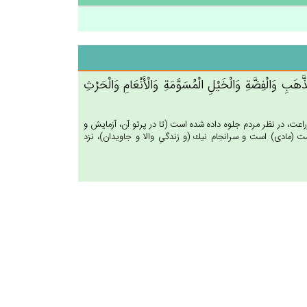
َهَب‌ِ وَالْفِضَّة‌ِ وَالْخَيْل‌ِ الْمُسَوَّمَة‌ِ وَالْأَنْعَام‌ِ وَالْحَرْث‌ِ
 زراعت، در نظر مردم جلوه داده شده است (تا در پرتو آن، آزمايش و
(مادى) است و سرانجام نيك (و زندگىِ والا و جاويدان)، نزد