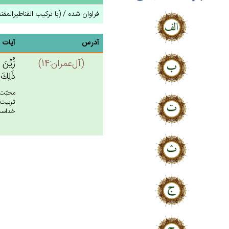
فراوان شده / (با ترکیب القناطیرالمقن
آدرس
آیات
(آل‌عمران:14)
زُيِّن‌َ
ذَلِك‌َ
محبّت 
تربيت 
خداست. 