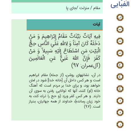
الفبایی
مقام / منزلت /جای پا
آیات
فِيه‌ِ آيَات‌ٌ بَيِّنَات‌ٌ مَقَام‌ُ إِبْرَاهِيم‌َ وَ مَنْ‌
دَخَلَه‌ُ كَان‌َ آمِنَاً وَ لِالله‌ِ عَلَي‌ النَّاس‌ِ حِج‌ُّ
الْبَيْت‌ِ مَن‌ِ اسْتَطَاع‌َ إِلَيْه‌ِ سَبِيلاً وَ مَنْ‌
كَفَرَ فَإِن‌َّ الله‌َ غَنِي‌ٌّ عَن‌ِ الْعَالَمِين‌َ
(آل‌عمران: 97)
در آن، نشانه‏هاى روشن، (از جمله) مقام ابراهيم
است و هر كس داخل آن [خانه خدا] شود در امان
خواهد بود، و براى خدا بر مردم است كه آهنگ
خانه (او) كنند، آنها كه توانايى رفتن به سوى آن
دارند. و هر كس كفر ورزد (و حج را ترك كند، به
خود زيان رسانده)، خداوند از همه جهانيان، بى‏نياز
است. (97)