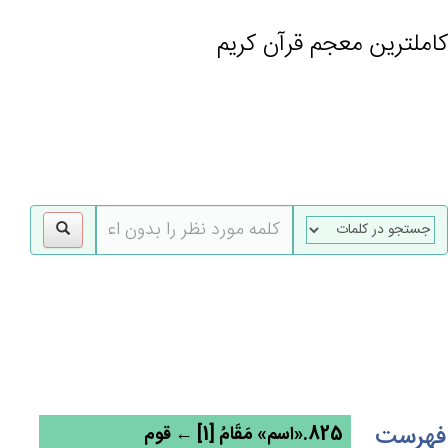
کاملترین معجم قرآن کریم
gle
tion
فهرست
825.«اسم» مَقَام‌ُ [1] ← قوم