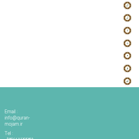
Email :
info@quran-
mojam.ir
Tel :