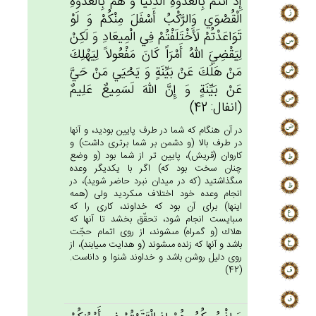
إِذْ أَنْتُمْ‌ بِالْعُدْوَة‌ِ الدُّنْيَا وَ هُمْ‌ بِالْعُدْوَة‌ِ
الْقُصْوَي‌ وَالرَّكْب‌ُ أَسْفَل‌َ مِنْكُم‌ْ وَ لَوْ
تَوَاعَدْتُم‌ْ لَأَخْتَلَفْتُم‌ْ فِي‌ الْمِيعَادِ وَ لَكِنْ‌
لِيَقْضِي‌َ الله‌ُ أَمْرَاً كَان‌َ مَفْعُولاً لِيَهْلِك‌َ
مَن‌ْ هَلَك‌َ عَنْ‌ بَيِّنَة‌ٍ وَ يَحْيَي‌ مَن‌ْ حَي‌َّ
عَن‌ْ بَيِّنَة‌ٍ وَ إِن‌َّ الله‌َ لَسَمِيع‌ٌ عَلِيم‌ٌ
(انفال: 42)
در آن هنگام كه شما در طرف پايين بوديد، و آنها
در طرف بالا (و دشمن بر شما برترى داشت) و
كاروان (قريش)، پايين تر از شما بود (و وضع
چنان سخت بود كه) اگر با يكديگر وعده
مى‏گذاشتيد (كه در ميدان نبرد حاضر شويد)، در
انجام وعده خود اختلاف مى‏كرديد ولى (همه
اينها) براى آن بود كه خداوند، كارى را كه
مى‏بايست انجام شود، تحقّق بخشد تا آنها كه
هلاك (و گمراه) مى‏شوند، از روى اتمام حجّت
باشد و آنها كه زنده مى‏شوند (و هدايت مى‏يابند)، از
روى دليل روشن باشد و خداوند شنوا و داناست.
(42)