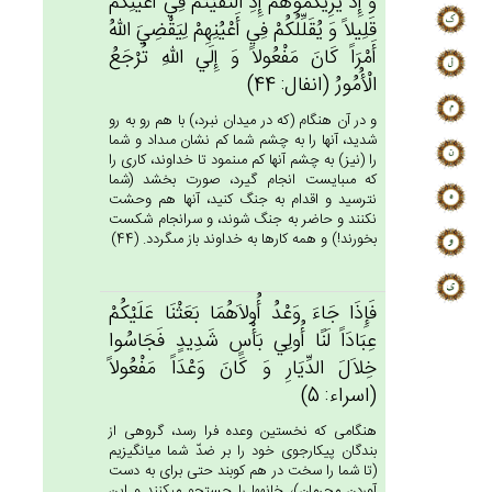
وَ إِذْ يُرِيكُمُوهُم‌ْ إِذِ الْتَقَيْتُم‌ْ فِي‌ أَعْيُنِكُم‌ْ
قَلِيلاً وَ يُقَلِّلُكُم‌ْ فِي‌ أَعْيُنِهِم‌ْ لِيَقْضِي‌َ الله‌ُ
أَمْرَاً كَان‌َ مَفْعُولاً وَ إِلَي‌ الله‌ِ تُرْجَع‌ُ
الْأُمُورُ (انفال: 44)
و در آن هنگام (كه در ميدان نبرد،) با هم رو به رو
شديد، آنها را به چشم شما كم نشان مى‏داد و شما
را (نيز) به چشم آنها كم مى‏نمود تا خداوند، كارى را
كه مى‏بايست انجام گيرد، صورت بخشد (شما
نترسيد و اقدام به جنگ كنيد، آنها هم وحشت
نكنند و حاضر به جنگ شوند، و سرانجام شكست
بخورند!) و همه كارها به خداوند باز مى‏گردد. (44)
فَإِذَا جَاءَ وَعْدُ أُولاَهُمَا بَعَثْنَا عَلَيْكُم‌ْ
عِبَادَاً لَنََا أُولِي‌ بَأْس‌ٍ شَدِيدٍ فَجَاسُوا
خِلاَل‌َ الدِّيَارِ وَ كَان‌َ وَعْدَاً مَفْعُولاً
(اسراء: 5)
هنگامى كه نخستين وعده فرا رسد، گروهى از
بندگان پيكارجوى خود را بر ضدّ شما ميانگيزيم
(تا شما را سخت در هم كوبند حتى براى به دست
آوردن مجرمان)، خانه‏ها را جستجو مى‏كنند و اين