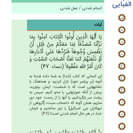
الفبایی
انجام شدنی / عمل شدنی
آیات
يَا أَيُّهَا الَّذِين‌َ أُوتُوا الْكِتَاب‌َ آمِنُوا بِمَا
نَزَّلْنَا مُصَدِّقَاً لِمَا مَعَكُمْ‌ مِنْ‌ قَبْل‌ِ أَنْ‌
نَطْمِس‌َ وُجُوهَاً فَنَرُدَّهَا عَلَي‌ أَدْبَارِهَا
أَوْ نَلْعَنَهُم‌ْ كَمَا لَعَنَّا أَصْحَاب‌َ السَّبْت‌ِ وَ
كَان‌َ أَمْرُ الله‌ِ مَفْعُولاً (نساء: 47)
اى كسانى كه كتاب (خدا) به شما داده شده! به
آنچه (بر پيامبر خود) نازل كرديم- و هماهنگ با
نشانه‏هايى است كه با شماست- ايمان بياوريد،
پيش از آنكه صورتهايى را محو كنيم، سپس به
پشت سر بازگردانيم، يا آنها را از رحمت خود دور
سازيم، همان گونه كه «اصحاب سبت» [گروهى از
تبهكاران بنى اسرائيل‏] را دور ساختيم و فرمان
خدا، در هر حال انجام شدنى است! (47)