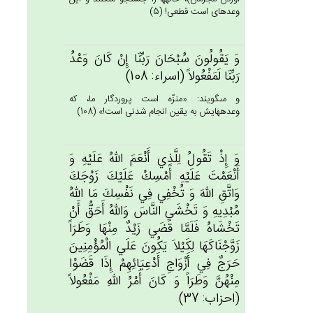
وعده‏اى است قطعى! (5)
وَ يَقُولُون‌َ سُبْحَان‌َ رَبِّنَا إِنْ‌ كَان‌َ وَعْدُ
رَبِّنَا لَمَفْعُولاً (اسراء: 108)
و مى‏گويند: «منزّه است پروردگار ما، كه
وعده‏هايش به يقين انجام شدنى است!» (108)
وَ إِذْ تَقُول‌ُ لِلَّذِي‌ أَنْعَم‌َ الله‌ُ عَلَيْه‌ِ وَ
أَنْعَمْت‌َ عَلَيْه‌ِ أَمْسِك‌ْ عَلَيْك‌َ زَوْجَك‌َ
وَاتَّق‌ِ الله‌َ وَ تُخْفِي‌ فِي‌ نَفْسِك‌َ مَا الله‌ُ
مُبْدِيه‌ِ وَ تَخْشَي‌ النَّاس‌َ وَالله‌ُ أَحَق‌ُّ أَنْ‌
تَخْشَاه‌ُ فَلَمَّا قَضَي‌ زَيْدٌ مِنْهَا وَطَرَاً
زَوَّجْنَاكَهَا لِكَيْلاَ يَكُون‌َ عَلَي‌ الْمُؤْمِنِين‌َ
حَرَج‌ٌ فِي‌ أَزْوَاج‌ِ أَدْعِيَائِهِم‌ْ إِذَا قَضَوْا
مِنْهُن‌َّ وَطَرَاً وَ كَان‌َ أَمْرُ الله‌ِ مَفْعُولاً
(احزاب: 37)