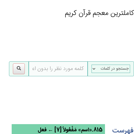
کاملترین معجم قرآن کریم
gle
tion
فهرست
815.«اسم» مَفْعُولاً [7] ← فعل