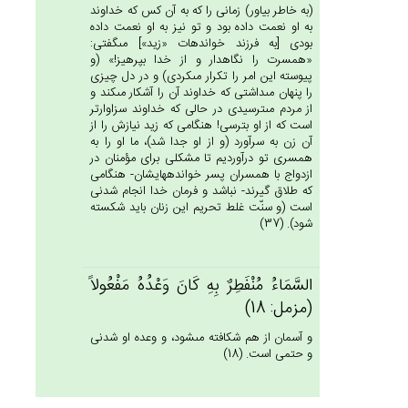
(به خاطر بياور) زمانى را كه به آن كس كه خداوند
به او نعمت داده بود و تو نيز به او نعمت داده
بودى [به فرزند خوانده‏ات «زيد»] مى‏گفتى:
«همسرت را نگاه‏دار و از خدا بپرهيز!» (و
پيوسته اين امر را تكرار مى‏كردى) و در دل چيزى
را پنهان مى‏داشتى كه خداوند آن را آشكار مى‏كند و
از مردم مى‏ترسيدى در حالى كه خداوند سزاوارتر
است كه از او بترسى! هنگامى كه زيد نيازش را از
آن زن به سرآورد (و از او جدا شد)، ما او را به
همسرى تو درآورديم تا مشكلى براى مؤمنان در
ازدواج با همسران پسر خوانده‏هايشان- هنگامى
كه طلاق گيرند- نباشد و فرمان خدا انجام شدنى
است (و سنّت غلط تحريم اين زنان بايد شكسته
شود). (37)
السَّمَاءُ مُنْفَطِرٌ بِه‌ِ كَان‌َ وَعْدُه‌ُ مَفْعُولاً
(مزمل: 18)
و آسمان از هم شكافته مى‏شود، و وعده او شدنى
و حتمى است. (18)