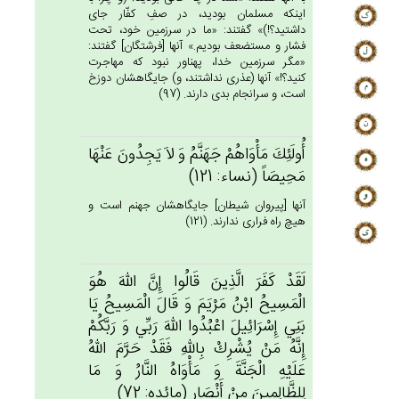
اينكه مسلمان بوديد، در صفِ كفّار جاى
داشتيد؟!)» گفتند: «ما در سرزمين خود، تحت
فشار و مستضعف بوديم.» آنها [فرشتگان‏] گفتند:
«مگر سرزمين خدا، پهناور نبود كه مهاجرت
كنيد؟!» آنها (عذرى نداشتند، و) جايگاهشان دوزخ
است، و سرانجام بدى دارند. (97)
أُولَئِك‌َ مَأْوَاهُم‌ْ جَهَنَّم‌ُ وَ لاَ يَجِدُون‌َ عَنْهَا
مَحِيصَاً (نساء: 121)
آنها [پيروان شيطان‏] جايگاهشان جهنم است و
هيچ راه فرارى ندارند. (121)
لَقَدْ كَفَرَ الَّذِين‌َ قَالُوا إِن‌َّ الله‌َ هُوَ
الْمَسِيح‌ُ ابْن‌ُ مَرْيَم‌َ وَ قَال‌َ الْمَسِيح‌ُ يَا
بَنِي‌ إِسْرَائِيل‌َ اعْبُدُوا الله‌َ رَبِّي‌ وَ رَبَّكُم‌ْ
إِنَّه‌ُ مَنْ‌ يُشْرِك‌ْ بِالله‌ِ فَقَدْ حَرَّم‌َ الله‌ُ
عَلَيْه‌ِ الْجَنَّة‌َ وَ مَأْوَاه‌ُ النَّارُ وَ مَا
لِلظَّالِمِين‌َ مِن‌ْ أَنْصَارٍ (مائده: 72)