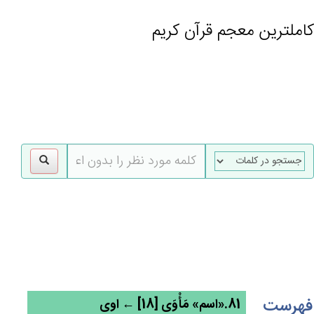
کاملترین معجم قرآن کریم
gle
tion
فهرست
81.«اسم» مَأْوَی [18] ← اوی