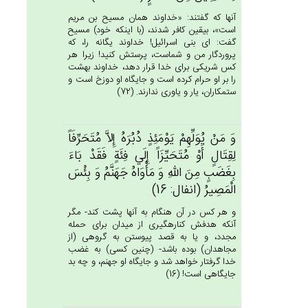
آنها كه گفتند: «خداوند همان مسيح بن مريم
است»، بيقين كافر شدند، (با اينكه خود) مسيح
گفت: اى بنى اسرائيل! خداوند يگانه را، كه
پروردگار من و شماست، پرستش كنيد! زيرا هر
كس شريكى براى خدا قرار دهد، خداوند بهشت
را بر او حرام كرده است و جايگاه او دوزخ است و
ستمكاران، يار و ياورى ندارند. (72)
وَ مَنْ‌ يُوَلِّهِم‌ْ يَوْمَئِذٍ دُبُرَه‌ُ إِلاَّ مُتَحَرِّفَاً
لِقِتَال‌ٍ أَوْ مُتَحَيِّزَاً إِلَي‌ فِئَة‌ٍ فَقَدْ بَاءَ
بِغَضَب‌ٍ مِن‌َ الله‌ِ وَ مَأْوَاه‌ُ جَهَنَّم‌ُ وَ بِئْس‌َ
الْمَصِيرُ (انفال: 16)
و هر كس در آن هنگام به آنها پشت كند- مگر
آنكه هدفش كناره‏گيرى از ميدان براى حمله
مجدد، و يا به قصد پيوستن به گروهى (از
مجاهدان) بوده باشد- (چنين كسى) به غضب
خدا گرفتار خواهد شد و جايگاه او جهنم، و چه بد
جايگاهى است! (16)