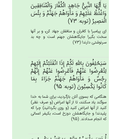
يَا أَيُّهَا النَّبِي‌ُّ جَاهِدِ الْكُفَّارَ وَالْمُنَافِقِين‌َ
وَاغْلُظ‌ْ عَلَيْهِم‌ْ وَ مَأْوَاهُم‌ْ جَهَنَّم‌ُ وَ بِئْس‌َ
الْمَصِيرُ (توبه: 73)
اى پيامبر! با كافران و منافقان جهاد كن، و بر آنها
سخت بگير! جايگاهشان جهنم است و چه بد
سرنوشتى دارند! (73)
سَيَحْلِفُون‌َ بِالله‌ِ لَكُم‌ْ إِذَا انْقَلَبْتُم‌ْ إِلَيْهِم‌ْ
لِتُعْرِضُوا عَنْهُم‌ْ فَأَعْرِضُوا عَنْهُم‌ْ إِنَّهُم‌ْ
رِجْس‌ٌ وَ مَأْوَاهُم‌ْ جَهَنَّم‌ُ جَزَاءً بِمَا
كَانُوا يَكْسِبُون‌َ (توبه: 95)
هنگامى كه بسوى آنان بازگرديد، براى شما به خدا
سوگند ياد مى‏كنند، تا از آنها اعراض (و صرف نظر)
كنيد از آنها اعراض كنيد (و روى بگردانيد) چرا كه
پليدند! و جايگاهشان دوزخ است، بكيفر اعمالى
كه انجام مى‏دادند. (95)