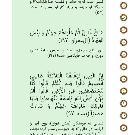
كسى است كه به خشم و غضب خدا بازگشته؟! و
جايگاه او جهنم، و پايان كار او بسيار بد است.
(162)
مَتَاع‌ٌ قَلِيل‌ٌ ثُم‌َّ مَأْوَاهُم‌ْ جَهَنَّم‌ُ وَ بِئْس‌َ
الْمِهَادُ (آل‌عمران: 197)
اين متاع ناچيزى است و سپس جايگاهشان
دوزخ، و چه بد جايگاهى است! (197)
إِن‌َّ الَّذِين‌َ تَوَفَّاهُم‌ُ الْمَلاَئِكَة‌ُ ظَالِمِي‌
أَنْفُسِهِم‌ْ قَالُوا فِيم‌َ كُنْتُم‌ْ قَالُوا كُنَّا
مُسْتَضْعَفِين‌َ فِي‌ الْأَرْض‌ِ قَالُوا أَلَم‌ْ
تَكُن‌ْ أَرْض‌ُ الله‌ِ وَاسِعَة‌ً فَتُهَاجِرُوا فِيهَا
فَأُولَئِك‌َ مَأْوَاهُم‌ْ جَهَنَّم‌ُ وَ سَاءَت‌ْ
مَصِيرَاً (نساء: 97)
كسانى كه فرشتگان (قبض ارواح)، روح آنها را
گرفتند در حالى كه به خويشتن ستم كرده بودند،
به آنها گفتند: «شما در چه حالى بوديد؟ (و چرا با