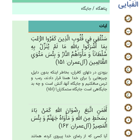
الفبایی
پناهگاه / جایگاه
آیات
سَنُلْقِي‌ فِي‌ قُلُوب‌ِ الَّذِين‌َ كَفَرُوا الرُّعْب‌َ
بِمَا أَشْرَكُوا بِالله‌ِ مَا لَم‌ْ يُنَزِّل‌ْ بِه‌ِ
سُلْطَانَاً وَ مَأْوَاهُم‌ُ النَّارُ وَ بِئْس‌َ مَثْوَي‌
الظَّالِمِين‌َ (آل‌عمران: 151)
بزودى در دلهاى كافران، بخاطر اينكه بدون دليل،
چيزهايى را براى خدا همتا قرار دادند، رعب و
ترس مى‏افكنيم و جايگاه آنها، آتش است و چه بد
جايگاهى است جايگاه ستمكاران! (151)
أَفَمَن‌ِ اتَّبَع‌َ رِضْوَان‌َ الله‌ِ كَمَن‌ْ بَاءَ
بِسَخَط‌ٍ مِن‌َ الله‌ِ وَ مَأْوَاه‌ُ جَهَنَّم‌ُ وَ بِئْس‌َ
الْمَصِيرُ (آل‌عمران: 162)
آيا كسى كه از رضاى خدا پيروى كرده، همانند