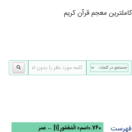
کاملترین معجم قرآن کریم
gle
tion
فهرست
760.«اسم» الْمَعْمُورِ [1] ← عمر