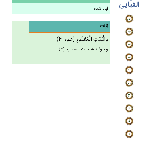
الفبایی
آباد شده
آیات
وَالْبَيْت‌ِ الْمَعْمُورِ (طور: 4)
و سوگند به «بيت المعمور»، (4)