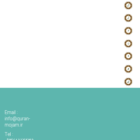
Email :
info@quran-
mojam.ir
Tel :