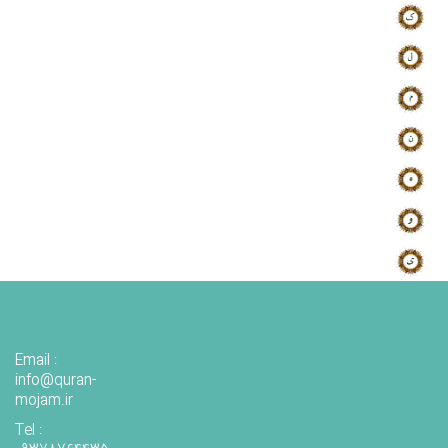
Email :
info@quran-
mojam.ir
Tel :