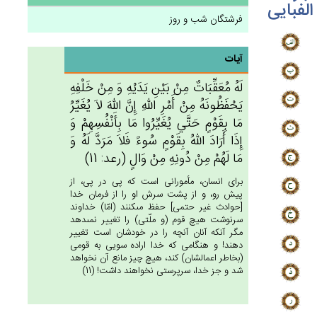
الفبایی
فرشتگان شب و روز
آیات
لَه‌ُ مُعَقِّبَات‌ٌ مِنْ‌ بَيْن‌ِ يَدَيْه‌ِ وَ مِن‌ْ خَلْفِه‌ِ
يَحْفَظُونَه‌ُ مِن‌ْ أَمْرِ الله‌ِ إِن‌َّ الله‌َ لاَ يُغَيِّرُ
مَا بِقَوْم‌ٍ حَتَّي‌ يُغَيِّرُوا مَا بِأَنْفُسِهِم‌ْ وَ
إِذَا أَرَادَ الله‌ُ بِقَوْم‌ٍ سُوءً فَلاَ مَرَدَّ لَه‌ُ وَ
مَا لَهُمْ‌ مِنْ‌ دُونِه‌ِ مِنْ‌ وَال‌ٍ (رعد: 11)
براى انسان، مأمورانى است كه پى در پى، از
پيش رو، و از پشت سرش او را از فرمان خدا
[حوادث غير حتمى‏] حفظ مى‏كنند (امّا) خداوند
سرنوشت هيچ قوم (و ملّتى) را تغيير نمى‏دهد
مگر آنكه آنان آنچه را در خودشان است تغيير
دهند! و هنگامى كه خدا اراده سويى به قومى
(بخاطر اعمالشان) كند، هيچ چيز مانع آن نخواهد
شد و جز خدا، سرپرستى نخواهند داشت! (11)