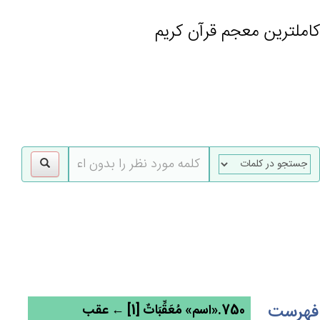
کاملترین معجم قرآن کریم
gle
tion
فهرست
750.«اسم» مُعَقِّبَات‌ٌ [1] ← عقب