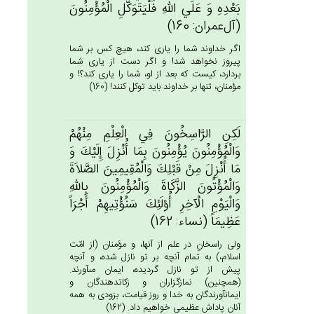
بَعْدِه‌ِ وَ عَلَي‌ الله‌ِ فَلْيَتَوَكَّل‌ِ الْمُؤْمِنُون‌َ
(آل‌عمران: 160)
اگر خداوند شما را يارى كند، هيچ كس بر شما
پيروز نخواهد شد! و اگر دست از يارى شما
بردارد، كيست كه بعد از او، شما را يارى كند؟! و
مؤمنان، تنها بر خداوند بايد توكل كنند! (160)
لَكِنِ‌ الرَّاسِخُون‌َ فِي‌ الْعِلْم‌ِ مِنْهُم‌ْ
وَالْمُؤْمِنُون‌َ يُؤْمِنُون‌َ بِمَا أُنْزِل‌َ إِلَيْك‌َ وَ
مَا أُنْزِل‌َ مِنْ‌ قَبْلِك‌َ وَالْمُقِيمِين‌َ الصَّلاَة‌َ
وَالْمُؤْتُون‌َ الزَّكَاة‌َ وَالْمُؤْمِنُون‌َ بِالله‌ِ
وَالْيَوْم‌ِ الْآخِرِ أُؤلَئِك‌َ سَنُؤْتِيهِم‌ْ أَجْرَاً
عَظِيمَاً (نساء: 162)
ولى راسخانِ در علم از آنها، و مؤمنان (از امّت
اسلام،) به تمام آنچه بر تو نازل شده، و آنچه
پيش از تو نازل گرديده، ايمان مى‏آورند.
(همچنين) نمازگزاران و زكات‏دهندگان و
ايمان‏آورندگان به خدا و روز قيامت، بزودى به همه
آنان پاداش عظيمى خواهيم داد. (162)