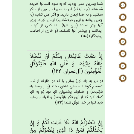
شما بهترين امتى بوديد كه به سود انسانها آفريده
شده‏اند (چه اينكه) امر به معروف و نهى از منكر
مى‏كنيد و به خدا ايمان داريد. و اگر اهل كتاب، (به
چنين برنامه و آيين درخشانى،) ايمان آورند، براى
آنها بهتر است! (ولى تنها) عده كمى از آنها با
ايمانند، و بيشتر آنها فاسقند، (و خارج از اطاعت
پروردگار) (110)
إِذْ هَمَّتْ‌ طَائِفَتَان‌ِ مِنْكُم‌ْ أَنْ‌ تَفْشَلاَ
وَالله‌ُ وَلِيُّهُمَا وَ عَلَي‌ الله‌ِ فَلْيَتَوَكَّل‌ِ
الْمُؤْمِنُون‌َ (آل‌عمران: 122)
(و نيز به ياد آور) زمانى را كه دو طايفه از شما
تصميم گرفتند سستى نشان دهند (و از وسط راه
بازگردند) و خداوند پشتيبان آنها بود (و به آنها
كمك كرد كه از اين فكر بازگردند) و افراد باايمان،
بايد تنها بر خدا توكّل كنند! (122)
إِنْ‌ يَنْصُرْكُم‌ُ الله‌ُ فَلاَ غَالِب‌َ لَكُم‌ْ وَ إِنْ‌
يَخْذُلْكُم‌ْ فَمَنْ‌ ذَا الَّذِي‌ يَنْصُرُكُمْ‌ مِنْ‌