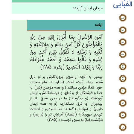
الفبایی
مردان ایمان آورنده
آیات
آمَن‌َ الرَّسُول‌ُ بِمَا أُنْزِل‌َ إِلَيْه‌ِ مِنْ‌ رَبِّه‌ِ
وَالْمُؤْمِنُون‌َ كُل‌ٌّ آمَن‌َ بِالله‌ِ وَ مَلاَئِكَتِه‌ِ وَ
كُتُبِه‌ِ وَ رُسُلِه‌ِ لاَ نُفَرِّق‌ُ بَيْن‌َ أَحَدٍ مِنْ‌
رُسُلِه‌ِ وَ قَالُوا سَمِعْنَا وَ أَطَعْنَا غُفْرَانَك‌َ
رَبَّنَا وَ إِلَيْك‌َ الْمَصِيرُ (بقره: 285)
پيامبر، به آنچه از سوى پروردگارش بر او نازل
شده، ايمان آورده است. (و او، به تمام سخنان
خود، كاملًا مؤمن مى‏باشد.) و همه مؤمنان (نيز)، به
خدا و فرشتگان او و كتابها و فرستادگانش، ايمان
آورده‏اند (و مى‏گويند:) ما در ميان هيچ يك از
پيامبران او، فرق نمى‏گذاريم (و به همه ايمان
داريم). و (مؤمنان) گفتند: «ما شنيديم و اطاعت
كرديم. پروردگارا! (انتظارِ) آمرزش تو را (داريم) و
بازگشت (ما) به سوى توست.» (285)