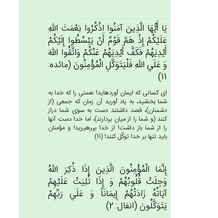
يَا أَيُّهَا الَّذِين‌َ آمَنُوا اذْكُرُوا نِعْمَت‌َ الله‌ِ
عَلَيْكُم‌ْ إِذْ هَم‌َّ قَوْم‌ٌ أَنْ‌ يَبْسُطُوا إِلَيْكُم‌ْ
أَيْدِيَهُم‌ْ فَكَف‌َّ أَيْدِيَهُم‌ْ عَنْكُم‌ْ وَاتَّقُوا الله‌َ
وَ عَلَي‌ الله‌ِ فَلْيَتَوَكَّل‌ِ الْمُؤْمِنُون‌َ (مائده:
11)
اى كسانى كه ايمان آورده‏ايد! نعمتى را كه خدا به
شما بخشيد، به ياد آوريد آن زمان كه جمعى (از
دشمنان)، قصد داشتند دست به سوى شما دراز
كنند (و شما را از ميان بردارند)، اما خدا دست آنها
را از شما باز داشت! از خدا بپرهيزيد! و مؤمنان
بايد تنها بر خدا توكّل كنند! (11)
إِنَّمَا الْمُؤْمِنُون‌َ الَّذِين‌َ إِذَا ذُكِرَ الله‌ُ
وَجِلَت‌ْ قُلُوبُهُم‌ْ وَ إِذَا تُلِيَت‌ْ عَلَيْهِم‌ْ
آيَاتُه‌ُ زَادَتْهُم‌ْ إِيمَانَاً وَ عَلَي‌ رَبِّهِم‌ْ
يَتَوَكَّلُون‌َ (انفال: 2)