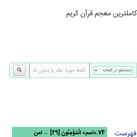
کاملترین معجم قرآن کریم
gle
tion
فهرست
74.«اسم» الْمُؤْمِنُون‌َ [29] ← امن