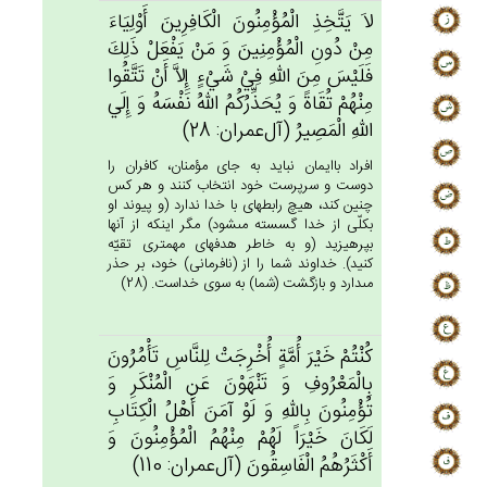
لاَ يَتَّخِذِ الْمُؤْمِنُون‌َ الْكَافِرِين‌َ أَوْلِيَاءَ
مِن‌ْ دُون‌ِ الْمُؤْمِنِين‌َ وَ مَنْ‌ يَفْعَل‌ْ ذَلِك‌َ
فَلَيْس‌َ مِن‌َ الله‌ِ فِي‌ْ شَي‌ْءٍ إِلاَّ أَن‌ْ تَتَّقُوا
مِنْهُم‌ْ تُقَاة‌ً وَ يُحَذِّرُكُم‌ُ الله‌ُ نَفْسَه‌ُ وَ إِلَي‌
الله‌ِ الْمَصِيرُ (آل‌عمران: 28)
افراد باايمان نبايد به جاى مؤمنان، كافران را
دوست و سرپرست خود انتخاب كنند و هر كس
چنين كند، هيچ رابطه‏اى با خدا ندارد (و پيوند او
بكلّى از خدا گسسته مى‏شود) مگر اينكه از آنها
بپرهيزيد (و به خاطر هدفهاى مهمترى تقيّه
كنيد). خداوند شما را از (نافرمانى) خود، بر حذر
مى‏دارد و بازگشت (شما) به سوى خداست. (28)
كُنْتُم‌ْ خَيْرَ أُمَّة‌ٍ أُخْرِجَت‌ْ لِلنَّاس‌ِ تَأْمُرُون‌َ
بِالْمَعْرُوف‌ِ وَ تَنْهَوْن‌َ عَن‌ِ الْمُنْكَرِ وَ
تُؤْمِنُون‌َ بِالله‌ِ وَ لَوْ آمَن‌َ أَهْل‌ُ الْكِتَاب‌ِ
لَكَان‌َ خَيْرَاً لَهُم‌ْ مِنْهُم‌ُ الْمُؤْمِنُون‌َ وَ
أَكْثَرُهُم‌ُ الْفَاسِقُون‌َ (آل‌عمران: 110)