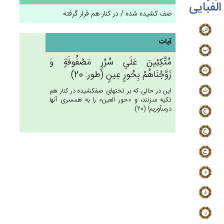
الفبایی
صف کشیده شده / در کنار هم قرار گرفته
آیات
مُتَّكِئِين‌َ عَلَي‌ سُرُرٍ مَصْفُوفَة‌ٍ وَ
زَوَّجْنَاهُمْ‌ بِحُورٍ عِين‌ٍ (طور: 20)
اين در حالى كه بر تختهاى صف‏كشيده در كنار هم
تكيه مى‏زنند، و «حور العين» را به همسرى آنها
درمى‏آوريم! (20)