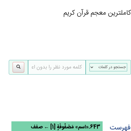
کاملترین معجم قرآن کریم
gle
tion
فهرست
643.«اسم» مَصْفُوفَة‌ٍ [1] ← صفف