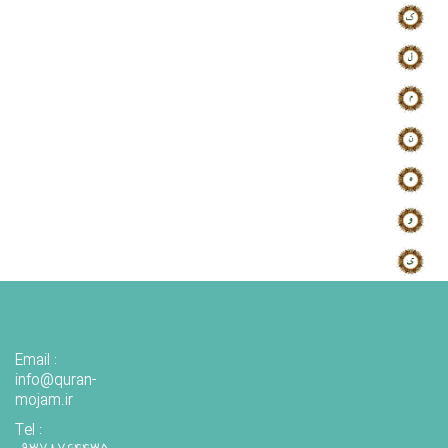
Email :
info@quran-
mojam.ir
Tel :