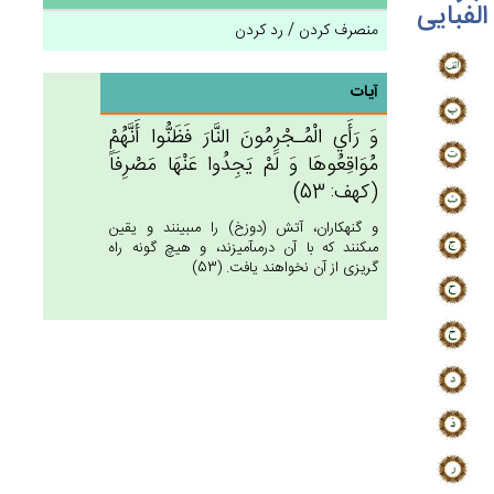
الفبایی
منصرف کردن / رد کردن
آیات
وَ رَأَي‌ الْمُـجْرِمُون‌َ النَّارَ فَظَنُّوا أَنَّهُمْ‌
مُوَاقِعُوهَا وَ لَم‌ْ يَجِدُوا عَنْهَا مَصْرِفَاً
(كهف: 53)
و گنهكاران، آتش (دوزخ) را مى‏بينند و يقين
مى‏كنند كه با آن درمى‏آميزند، و هيچ گونه راه
گريزى از آن نخواهند يافت. (53)