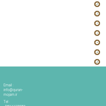
Email :
info@quran-
mojam.ir
Tel :