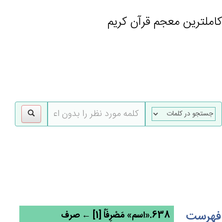
کاملترین معجم قرآن کریم
gle
tion
فهرست
638.«اسم» مَصْرِفَاً [1] ← صرف