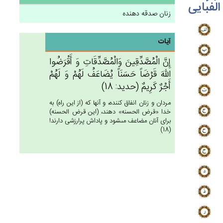
الفبایی
زنان صدقه دهنده
آیات
إِن‌َّ الْمُصَّدِّقِين‌َ وَالْمُصَّدِّقَات‌ِ وَ أَقْرَضُوا
الله‌َ قَرْضَاً حَسَنَاً يُضَاعَف‌ُ لَهُم‌ْ وَ لَهُم‌ْ
أَجْرٌ كَرِيم‌ٌ (حديد: 18)
مردان و زنان انفاق كننده، و آنها كه (از اين راه) به
خدا «قرض الحسنه» دهند، (اين قرض الحسنه)
براى آنان مضاعف مى‏شود و پاداش پرارزشى دارند!
(18)