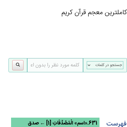
کاملترین معجم قرآن کریم
gle
tion
فهرست
631.«اسم» الْمُصَّدِّقَات‌ِ [1] ← صدق