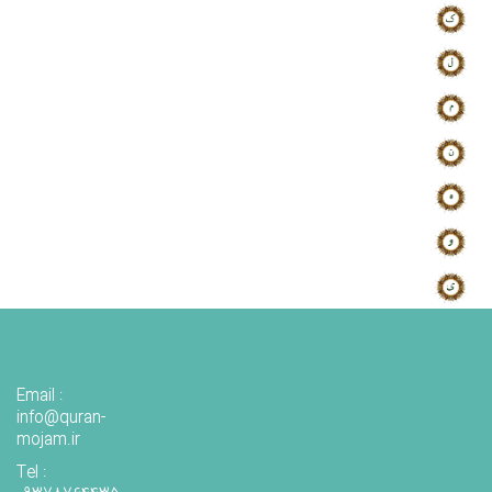
Email :
info@quran-
mojam.ir
Tel :