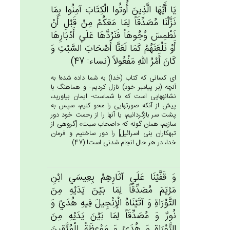
يَا أَيُّهَا الَّذِين‌َ أُوتُوا الْكِتَاب‌َ آمِنُوا بِمَا
نَزَّلْنَا مُصَدِّقَاً لِمَا مَعَكُمْ‌ مِنْ‌ قَبْل‌ِ أَنْ‌
نَطْمِس‌َ وُجُوهَاً فَنَرُدَّهَا عَلَي‌ أَدْبَارِهَا
أَوْ نَلْعَنَهُم‌ْ كَمَا لَعَنَّا أَصْحَاب‌َ السَّبْت‌ِ وَ
كَان‌َ أَمْرُ الله‌ِ مَفْعُولاً (نساء: 47)
اى كسانى كه كتاب (خدا) به شما داده شده! به
آنچه (بر پيامبر خود) نازل كرديم- و هماهنگ با
نشانه‏هايى است كه با شماست- ايمان بياوريد،
پيش از آنكه صورتهايى را محو كنيم، سپس به
پشت سر بازگردانيم، يا آنها را از رحمت خود دور
سازيم، همان گونه كه «اصحاب سبت» [گروهى از
تبهكاران بنى اسرائيل‏] را دور ساختيم و فرمان
خدا، در هر حال انجام شدنى است! (47)
وَ قَفَّيْنَا عَلَي‌ آثَارِهِمْ‌ بِعِيسَي‌ ابْن‌ِ
مَرْيَم‌َ مُصَدِّقَاً لِمَا بَيْن‌َ يَدَيْه‌ِ مِن‌َ
التَّوْرَاة‌ِ وَ آتَيْنَاه‌ُ الْإِنْجِيل‌َ فِيه‌ِ هُدَي‌ً وَ
نُورٌ وَ مُصَدِّقَاً لِمَا بَيْن‌َ يَدَيْه‌ِ مِن‌َ
التَّوْرَاة‌ِ وَ هُدَي‌ً وَ مَوْعِظَة‌ً لِلْمُتَّقِين‌َ