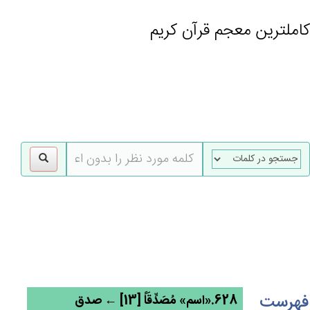
کاملترین معجم قرآن کریم
gle
tion
فهرست
628.«اسم» مُصَدِّقَاً [13] ← صدق