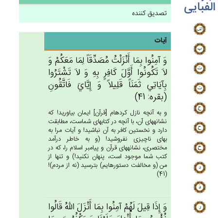
الفبایی
تصدیق کننده
آیات
وَ آمِنُوا بِمَا أَنْزَلْت‌ُ مُصَدِّقَاً لِمَا مَعَكُم‌ْ وَ
لاَ تَكُونُوا أَوَّل‌َ كَافِرٍ بِه‌ِ وَ لاَ تَشْتَرُوا
بِآيَاتِي‌ ثَمَنَاً قَلِيلاً وَ إِيَّاي‌َ فَاتَّقُون‌ِ
(بقره: 41)
و به آنچه نازل كرده‏ام [قرآن‏] ايمان بياوريد! كه
نشانه‏هاى آن، با آنچه در كتابهاى شماست، مطابقت
دارد و نخستين كافر به آن نباشيد! و آيات مرا به
بهاى ناچيزى نفروشيد! (و به خاطر درآمد
مختصرى، نشانه‏هاى قرآن و پيامبر اسلام را، كه در
كتب شما موجود است، پنهان نكنيد!) و تنها از
من (و مخالفت دستورهايم) بترسيد (نه از مردم)!
(41)
وَ إِذَا قِيل‌َ لَهُم‌ْ آمِنُوا بِمَا أَنْزَل‌َ الله‌ُ قَالُوا