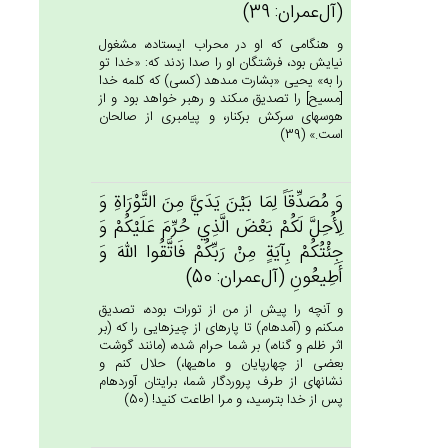
(آل‌عمران: 39)
و هنگامى كه او در محراب ايستاده، مشغول
نيايش بود، فرشتگان او را صدا زدند كه: «خدا تو
را به» يحيى «بشارت مى‏دهد (كسى) كه كلمه خدا
[مسيح‏] را تصديق مى‏كند و رهبر خواهد بود و از
هوسهاى سركش بركنار، و پيامبرى از صالحان
است.» (39)
وَ مُصَدِّقَاً لِمَا بَيْن‌َ يَدَي‌َّ مِن‌َ التَّوْرَاة‌ِ وَ
لِأُحِل‌َّ لَكُمْ‌ بَعْض‌َ الَّذِي‌ حُرِّم‌َ عَلَيْكُم‌ْ وَ
جِئْتُكُم‌ْ بِآيَة‌ٍ مِنْ‌ رَبِّكُم‌ْ فَاتَّقُوا الله‌َ وَ
أَطِيعُون‌ِ (آل‌عمران: 50)
و آنچه را پيش از من از تورات بوده، تصديق
مى‏كنم و (آمده‏ام) تا پاره‏اى از چيزهايى را كه (بر
اثر ظلم و گناه،) بر شما حرام شده، (مانند گوشت
بعضى از چهارپايان و ماهيها،) حلال كنم و
نشانه‏اى از طرف پروردگار شما، برايتان آورده‏ام
پس از خدا بترسيد، و مرا اطاعت كنيد! (50)