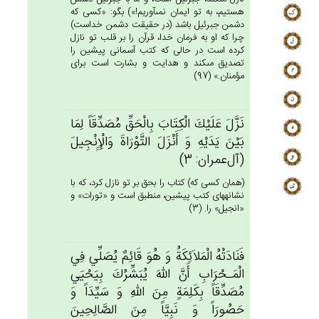
هستيم، به تو ايمان نمى‏آوريم!») بگو: «كسى كه
دشمن جبرئيل باشد (در حقيقت دشمن خداست)
چرا كه او به فرمان خدا، قرآن را بر قلب تو نازل
كرده است در حالى كه كتب آسمانى پيشين را
تصديق مى‏كند و هدايت و بشارت است براى
مؤمنان.» (97)
نَزَّل‌َ عَلَيْك‌َ الْكِتَاب‌َ بِالْحَق‌ِّ مُصَدِّقَاً لِمَا
بَيْن‌َ يَدَيْه‌ِ وَ أَنْزَل‌َ التَّوْرَاة‌َ وَالْإِِنْجِيل‌َ
(آل‌عمران: 3)
(همان كسى كه) كتاب را بحق بر تو نازل كرد، كه با
نشانه‏هاى كتب پيشين، منطبق است و «تورات» و
«انجيل» را. (3)
فَنَادَتْه‌ُ الْمَلاَئِكَة‌ُ وَ هُوَ قَائِم‌ٌ يُصَلِّي‌ فِي‌
الْمَـحْرَاب‌ِ أَن‌َّ الله‌َ يُبَشِّرُك‌َ بِيَحْيَي‌
مُصَدِّقَاً بِكَلِمَة‌ٍ مِن‌َ الله‌ِ وَ سَيِّدَاً وَ
حَصُورَاً وَ نَبِيَّاً مِن‌َ الصَّالِحِين‌َ