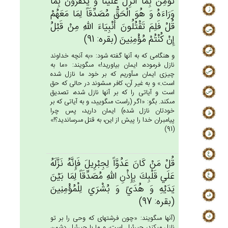
نُؤْمِن‌ُ بِمَا أُنْزِل‌َ عَلَيْنَا وَ يَكْفُرُون‌َ بِمَا
وَرَاءَه‌ُ وَ هُوَ الْحَق‌ُّ مُصَدِّقَاً لِمَا مَعَهُم‌ْ
قُل‌ْ فَلِم‌َ تَقْتُلُون‌َ أَنْبِيَاءَ الله‌ِ مِن‌ْ قَبْل‌ُ
إِن‌ْ كُنْتُم‌ْ مُؤْمِنِين‌َ (بقره: 91)
و هنگامى كه به آنها گفته شود: «به آنچه خداوند
نازل فرموده، ايمان بياوريد!» مى‏گويند: «ما به
چيزى ايمان مى‏آوريم كه بر خود ما نازل شده
است.» و به غير آن، كافر مى‏شوند در حالى كه حق
است و آياتى را كه بر آنها نازل شده، تصديق
مى‏كند. بگو: «اگر (راست مى‏گوييد، و به آياتى كه بر
خودتان نازل شده) ايمان داريد، پس چرا
پيامبران خدا را پيش از اين، به قتل مى‏رسانديد؟!»
(91)
قُل‌ْ مَن‌ْ كَان‌َ عَدُوَّاً لِجِبْرِيل‌َ فَإِنَّه‌ُ نَزَّلَه‌ُ
عَلَي‌ قَلْبِك‌َ بِإِذْن‌ِ الله‌ِ مُصَدِّقَاً لِمَا بَيْن‌َ
يَدَيْه‌ِ وَ هُدَي‌ً وَ بُشْرَي‌ لِلْمُؤْمِنِين‌َ
(بقره: 97)
(آنها مى‏گويند: «چون فرشته‏اى كه وحى را بر تو
نازل مى‏كند، جبرئيل است، و ما با جبرئيل دشمن