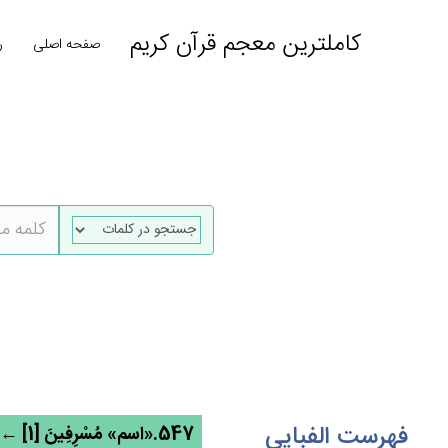
کاملترین معجم قرآن کریم
صفحه اصلی
ر
فهرست الفبایی
547.«اسم» مُسْرِفِين‌َ [1] ← سرف