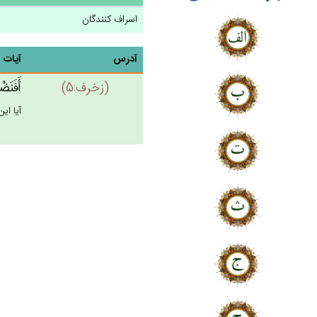
اسراف کنندگان
آدرس
آیات
(زخرف:5)
أَفَنَض
آيا اين