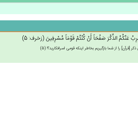
ْرِب‌ُ عَنْكُم‌ُ الذِّكْرَ صَفْحَاً أَنْ‌ كُنْتُم‌ْ قَوْمَاً مُسْرِفِين‌َ (زخرف: 5)
 ذكر [قرآن‏] را از شما بازگيريم بخاطر اينكه قومى اسرافكاريد؟! (5)