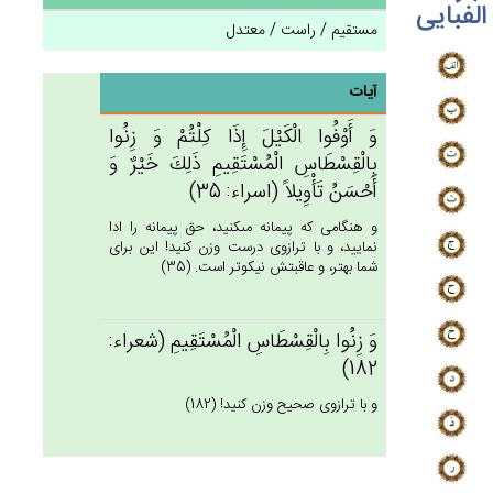
الفبایی
مستقیم / راست / معتدل
آیات
وَ أَوْفُوا الْكَيْل‌َ إِذَا كِلْتُم‌ْ وَ زِنُوا
بِالْقِسْطَاس‌ِ الْمُسْتَقِيم‌ِ ذَلِك‌َ خَيْرٌ وَ
أَحْسَن‌ُ تَأْوِيلاً (اسراء: 35)
و هنگامى كه پيمانه مى‏كنيد، حق پيمانه را ادا
نماييد، و با ترازوى درست وزن كنيد! اين براى
شما بهتر، و عاقبتش نيكوتر است. (35)
وَ زِنُوا بِالْقِسْطَاس‌ِ الْمُسْتَقِيم‌ِ (شعراء:
182)
و با ترازوى صحيح وزن كنيد! (182)