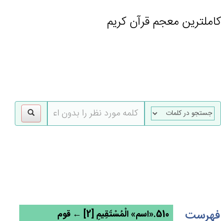
کاملترین معجم قرآن کریم
gle
tion
فهرست
510.«اسم» الْمُسْتَقِيم‌ِ [2] ← قوم