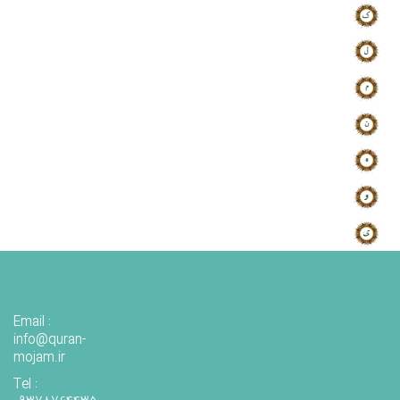
Email :
info@quran-
mojam.ir
Tel :