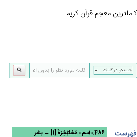
کاملترین معجم قرآن کریم
gle
tion
فهرست
486.«اسم» مُسْتَبْشِرَة‌ٌ [1] ← بشر