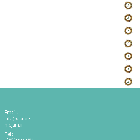
Email :
info@quran-
mojam.ir
Tel :