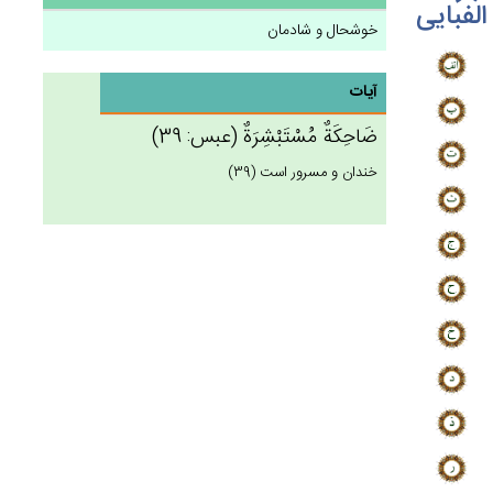
الفبایی
خوشحال و شادمان
آیات
ضَاحِكَة‌ٌ مُسْتَبْشِرَة‌ٌ (عبس: 39)
خندان و مسرور است (39)