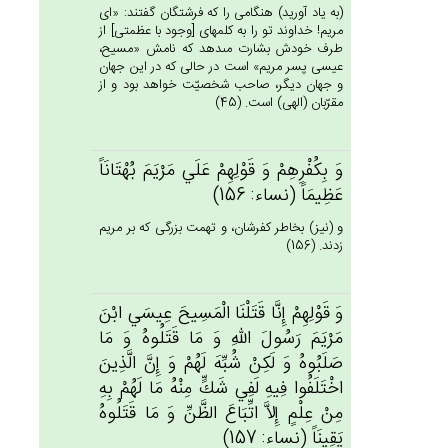
(به ياد آوريد) هنگامى را كه فرشتگان گفتند: «اى
مريم! خداوند تو را به كلمه‏اى [وجود با عظمتى‏] از
طرف خودش بشارت مى‏دهد كه نامش «مسيح،
عيسى پسر مريم» است در حالى كه در اين جهان
و جهان ديگر، صاحب شخصيّت خواهد بود و از
مقرّبان (الهى) است. (45)
وَ بِكُفْرِهِم‌ْ وَ قَوْلِهِم‌ْ عَلَي‌ مَرْيَم‌َ بُهْتَانَاً
عَظِيمَاً (نساء: 156)
و (نيز) بخاطر كفرشان، و تهمت بزرگى كه بر مريم
زدند. (156)
وَ قَوْلِهِم‌ْ إِنَّا قَتَلْنَا الْمَسِيح‌َ عِيسَي‌ ابْن‌َ
مَرْيَم‌َ رَسُول‌َ الله‌ِ وَ مَا قَتَلُوه‌ُ وَ مَا
صَلَبُوه‌ُ وَ لَكِنْ‌ شُبِّه‌َ لَهُم‌ْ وَ إِن‌َّ الَّذِين‌َ
اخْتَلَفُوا فِيه‌ِ لَفِي‌ شَك‌ٍّ مِنْه‌ُ مَا لَهُم‌ْ بِه‌ِ
مِن‌ْ عِلْم‌ٍ إِلاَّ اتِّبَاع‌َ الظَّن‌ِّ وَ مَا قَتَلُوه‌ُ
يَقِينَاً (نساء: 157)