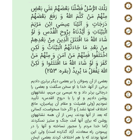
تِلْك‌َ الرُّسُل‌ُ فَضَّلْنَا بَعْضَهُم‌ْ عَلَي‌ بَعْض‌ٍ
مِنْهُمْ‌ مَنْ‌ كَلَّم‌َ الله‌ُ وَ رَفَع‌َ بَعْضَهُم‌ْ
دَرَجَات‌ٍ وَ آتَيْنَا عِيسَي‌ ابْن‌َ مَرْيَم‌َ
الْبَيِّنَات‌ِ وَ أَيَّدْنَاه‌ُ بِرُوح‌ِ الْقُدُس‌ِ وَ لَوْ
شَاءَ الله‌ُ مَا اقْتَتَل‌َ الَّذِين‌َ مِنْ‌ بَعْدِهِمْ‌
مِنْ‌ بَعْدِ مَا جَاءَتْهُم‌ُ الْبَيِّنَات‌ُ وَ لَكِنِ‌
اخْتَلَفُوا فَمِنْهُمْ‌ مَنْ‌ آمَن‌َ وَ مِنْهُمْ‌ مَنْ‌
كَفَرَ وَ لَوْ شَاءَ الله‌ُ مَا اقْتَتَلُوا وَ لَكِنَّ‌
الله‌َ يَفْعَل‌ُ مَا يُرِيدُ (بقره: 253)
بعضى از آن رسولان را بر بعضى ديگر برترى داديم
برخى از آنها، خدا با او سخن مى‏گفت و بعضى را
درجاتى برتر داد و به عيسى بن مريم، نشانه‏هاى
روشن داديم و او را با «روح القدس» تأييد
نموديم (ولى فضيلت و مقام آن پيامبران، مانع
اختلاف امتها نشد.) و اگر خدا مى‏خواست، كسانى
كه بعد از آنها بودند، پس از آن همه نشانه‏هاى
روشن كه براى آنها آمد، جنگ و ستيز نمى‏كردند
(اما خدا مردم را مجبور نساخته و آنها را در
پيمودن راه سعادت، آزاد گذارده است) ولى اين
امتها بودند كه با هم اختلاف كردند بعضى ايمان