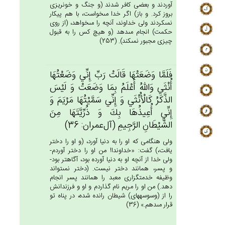
آوردند و بعضى كافر شدند (و جنگ و خونريزى
بروز كرد. و باز) اگر خدا مى‏خواست، با هم پيكار
نمى‏كردند ولى خداوند، آنچه را مى‏خواهد، (از روى
حكمت) انجام مى‏دهد (و هيچ كس را به قبول
چيزى مجبور نمى‏كند). (253)
فَلَمَّا وَضَعَتْهَا قَالَت‌ْ رَب‌ِّ إِنِّي‌ وَضَعْتُهَا
أُنْثَي‌ وَالله‌ُ أَعْلَم‌ُ بِمَا وَضَعَت‌ْ وَ لَيْس‌َ
الذَّكَرُ كَالْأُنْثَي‌ وَ إِنِّي‌ سَمَّيْتُهَا مَرْيَم‌َ وَ
إِنِّي‌ أُعِيذُهَا بِك‌َ وَ ذُرِّيَّتَهَا مِن‌َ
الشَّيْطَان‌ِ الرَّجِيم‌ِ (آل‌عمران: 36)
ولى هنگامى كه او را به دنيا آورد، (و او را دختر
يافت،) گفت: «خداوندا! من او را دختر آوردم-
ولى خدا از آنچه او به دنيا آورده بود، آگاهتر بود-
و پسر، همانند دختر نيست. (دختر نمى‏تواند
وظيفه خدمتگزارى معبد را همانند پسر انجام
دهد.) من او را مريم نام گذاردم و او و فرزندانش
را از (وسوسه‏هاى) شيطان رانده شده، در پناه تو
قرار مى‏دهم.» (36)