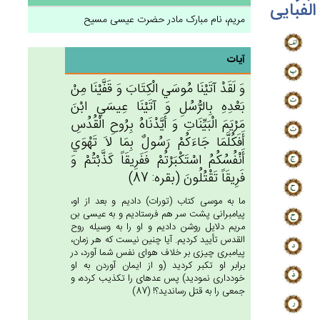
الفبایی
مریم، نام مبارک مادر حضرت عیسی مسیح
آیات
وَ لَقَدْ آتَيْنَا مُوسَي‌ الْكِتَاب‌َ وَ قَفَّيْنَا مِن‌ْ
بَعْدِه‌ِ بِالرُّسُل‌ِ وَ آتَيْنَا عِيسَي‌ ابْن‌َ
مَرْيَم‌َ الْبَيِّنَات‌ِ وَ أَيَّدْنَاه‌ُ بِرُوح‌ِ الْقُدُس‌ِ
أَفَكُلَّمَا جَاءَكُم‌ْ رَسُول‌ٌ بِمَا لاَ تَهْوَي‌
أَنْفُسُكُم‌ُ اسْتَكْبَرْتُم‌ْ فَفَرِيقَاً كَذَّبْتُم‌ْ وَ
فَرِيقَاً تَقْتُلُون‌َ (بقره: 87)
ما به موسى كتاب (تورات) داديم و بعد از او،
پيامبرانى پشت سر هم فرستاديم و به عيسى بن
مريم دلايل روشن داديم و او را به وسيله روح
القدس تأييد كرديم. آيا چنين نيست كه هر زمان،
پيامبرى چيزى بر خلاف هواى نفس شما آورد، در
برابر او تكبر كرديد (و از ايمان آوردن به او
خوددارى نموديد) پس عده‏اى را تكذيب كرده، و
جمعى را به قتل رسانديد؟! (87)