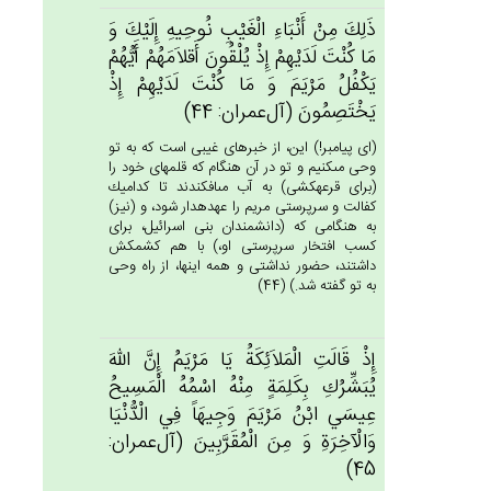
ذَلِك‌َ مِن‌ْ أَنْبَاءِ الْغَيْب‌ِ نُوحِيه‌ِ إِلَيْك‌َ وَ
مَا كُنْت‌َ لَدَيْهِم‌ْ إِذْ يُلْقُون‌َ أَقلاَمَهُم‌ْ أَيُّهُم‌ْ
يَكْفُل‌ُ مَرْيَم‌َ وَ مَا كُنْت‌َ لَدَيْهِم‌ْ إِذْ
يَخْتَصِمُون‌َ (آل‌عمران: 44)
(اى پيامبر!) اين، از خبرهاى غيبى است كه به تو
وحى مى‏كنيم و تو در آن هنگام كه قلمهاى خود را
(براى قرعه‏كشى) به آب مى‏افكندند تا كداميك
كفالت و سرپرستى مريم را عهده‏دار شود، و (نيز)
به هنگامى كه (دانشمندان بنى اسرائيل، براى
كسب افتخار سرپرستى او،) با هم كشمكش
داشتند، حضور نداشتى و همه اينها، از راه وحى
به تو گفته شد.) (44)
إِذْ قَالَت‌ِ الْمَلاَئِكَة‌ُ يَا مَرْيَم‌ُ إِن‌َّ الله‌َ
يُبَشِّرُك‌ِ بِكَلِمَة‌ٍ مِنْه‌ُ اسْمُه‌ُ الْمَسِيح‌ُ
عِيسَي‌ ابْن‌ُ مَرْيَم‌َ وَجِيهَاً فِي‌ الْدُّنْيَا
وَالْآخِرَة‌ِ وَ مِن‌َ الْمُقَرَّبِين‌َ (آل‌عمران:
45)