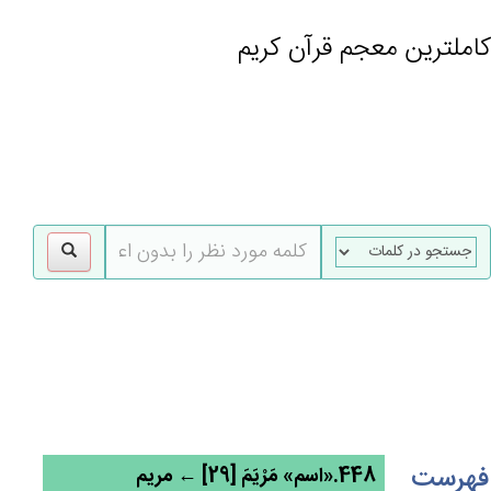
کاملترین معجم قرآن کریم
gle
tion
فهرست
448.«اسم» مَرْيَم‌َ [29] ← مریم