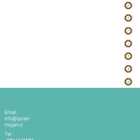
Email :
info@quran-
mojam.ir
Tel :