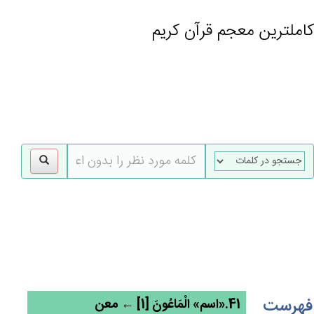
کاملترین معجم قرآن کریم
gle
tion
فهرست
41.«اسم» الْمَاعُون‌َ [1] ← معن