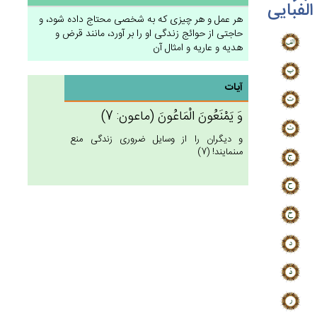
الفبایی
هر عمل و هر چيزى كه به شخصى محتاج داده شود، و
حاجتى از حوائج زندگى او را بر آورد، مانند قرض و
هديه و عاريه و امثال آن‏
آیات
وَ يَمْنَعُون‌َ الْمَاعُون‌َ (ماعون: 7)
و ديگران را از وسايل ضرورى زندگى منع
مى‏نمايند! (7)