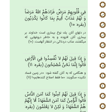
فِي‌ قُلُوبِهِم‌ْ مَرَض‌ٌ فَزَادَهُم‌ُ الله‌ُ مَرَضَاً
وَ لَهُم‌ْ عَذَاب‌ٌ أَلِيم‌ٌ بِمَا كَانُوا يَكْذِبُون‌َ
(بقره: 10)
در دلهاى آنان يك نوع بيمارى است خداوند بر
بيمارى آنان افزوده و به خاطر دروغهايى كه
ميگفتند، عذاب دردناكى در انتظار آنهاست. (10)
وَ إِذَا قِيل‌َ لَهُم‌ْ لاَ تُفْسِدُوا فِي‌ الْأَرْض‌ِ
قَالُوا إِنَّمَا نَحْن‌ُ مُصْلِحُون‌َ (بقره: 11)
و هنگامى كه به آنان گفته شود: «در زمين فساد
نكنيد» مى‏گويند: «ما فقط اصلاح كننده‏ايم»! (11)
وَ إِذَا قِيل‌َ لَهُم‌ْ آمِنُوا كَمَا آمَن‌َ النَّاس‌ُ
قَالُوا أَنُؤْمِن‌ُ كَمَا آمَن‌َ السُّفَهَاءُ أَلاَ إِنَّهُم‌ْ
هُم‌ُ السُّفَهَاءُ وَ لَكِنْ‌ لاَ يَعْلَمُون‌َ (بقره: