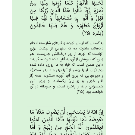
تَحْتِهَا الْأَنْهَارُ كُلَّمَا رُزِقُوا مِنْهَا مِن‌ْ
ثَمَرَة‌ٍ رِزْقَاً قَالُوا هَذَا الَّذِي‌ْ رُزِقْنَا مِن‌ْ
قَبْل‌ُ وَ أُتُوا بِه‌ِ مُتَشَابِهَاً وَ لَهُم‌ْ فِيهَا
أَزْوَاج‌ٌ مُطَهَّرَة‌ٌ وَ هُم‌ْ فِيهَا خَالِدُون‌َ
(بقره: 25)
به كسانى كه ايمان آورده، و كارهاى شايسته انجام
داده‏اند، بشارت ده كه باغهايى از بهشت براى
آنهاست كه نهرها از زير درختانش جاريست. هر
زمان كه ميوه‏اى از آن، به آنان داده شود، مى‏گويند:
«اين همان است كه قبلا به ما روزى داده شده
بود. (ولى اينها چقدر از آنها بهتر و عاليتر است.)»
و ميوه‏هايى كه براى آنها آورده مى‏شود، همه (از
نظر خوبى و زيبايى) يكسانند. و براى آنان
همسرانى پاك و پاكيزه است، و جاودانه در آن
خواهند بود. (25)
إِن‌َّ الله‌َ لاَ يَسْتَحْيِي‌ أَن‌ْ يَضْرِب‌َ مَثَلاً مَا
بَعُوضَة‌ً فَمَا فَوْقَهَا فَأَمَّا الَّذِين‌َ آمَنُوا
فَيَعْلَمُون‌َ أَنَّه‌ُ الْحَق‌ُّ مِن‌ْ رَبِّهِم‌ْ وَ أَمَّا