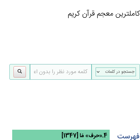
کاملترین معجم قرآن کریم
gle
tion
فهرست
4.«حرف» مَا [1347]