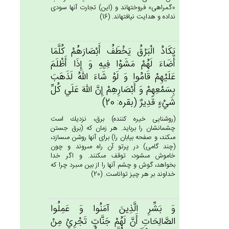
«گمراهى» فروخته‏اند و (اين) تجارت آنها سودى
نداده و هدايت نيافته‏اند. (16)
يَكَادُ الْبَرْق‌ُ يَخْطَف‌ُ أَبْصَارَهُم‌ْ كُلَّمَا
أَضَاءَ لَهُم‌ْ مَشَوْا فِيه‌ِ وَ إِذَا أَظْلَم‌َ
عَلَيْهِم‌ْ قَامُوا وَ لَوْ شَاءَ الله‌ُ لَذَهَب‌َ
بِسَمْعِهِم‌ْ وَ أَبْصَارِهِم‌ْ إِن‌َّ الله‌َ عَلَي‌ كُل‌ِّ
شَي‌ْءٍ قَدِيرٌ (بقره: 20)
(روشنايى خيره كننده) برق، نزديك است
چشمانشان را بربايد. هر زمان كه (برق جستن
مى‏كند، و صفحه بيابان را) براى آنها روشن مى‏سازد،
(چند گامى) در پرتو آن راه مى‏روند و چون
خاموش مى‏شود، توقف مى‏كنند. و اگر خدا
بخواهد، گوش و چشم آنها را از بين مى‏برد چرا كه
خداوند بر هر چيز تواناست. (20)
وَ بَشِّرِ الَّذِين‌َ آمَنُوا وَ عَمِلُوا
الصَّالِحَات‌ِ أَن‌َّ لَهُم‌ْ جَنَّات‌ٍ تَجْرِي‌ْ مِن‌ْ