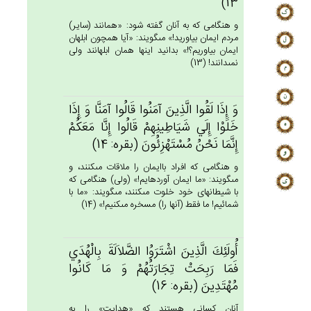
13)
و هنگامى كه به آنان گفته شود: «همانند (ساير)
مردم ايمان بياوريد!» مى‏گويند: «آيا همچون ابلهان
ايمان بياوريم؟!» بدانيد اينها همان ابلهانند ولى
نمى‏دانند! (13)
وَ إِذَا لَقُوا الَّذِين‌َ آمَنُوا قَالُوا آمَنَّا وَ إِذَا
خَلَوْا إِلَي‌ شَيَاطِينِهِم‌ْ قَالُوا إِنَّا مَعَكُم‌ْ
إِنَّمَا نَحْن‌ُ مُسْتَهْزِئُون‌َ (بقره: 14)
و هنگامى كه افراد باايمان را ملاقات مى‏كنند، و
مى‏گويند: «ما ايمان آورده‏ايم!» (ولى) هنگامى كه
با شيطانهاى خود خلوت مى‏كنند، مى‏گويند: «ما با
شمائيم! ما فقط (آنها را) مسخره مى‏كنيم!» (14)
أُولَئِك‌َ الَّذِين‌َ اشْتَرَوُا الضَّلاَلَة‌َ بِالْهُدَي‌
فَمَا رَبِحَت‌ْ تِجَارَتُهُم‌ْ وَ مَا كَانُوا
مُهْتَدِين‌َ (بقره: 16)
آنان كسانى هستند كه «هدايت» را به