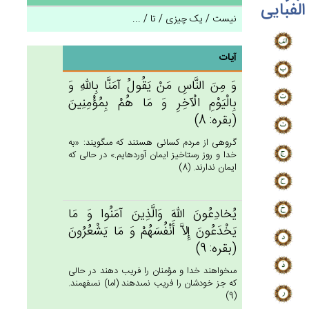
الفبایی
نیست / یک چیزی / تا / ...
آیات
وَ مِن‌َ النَّاس‌ِ مَن‌ْ يَقُول‌ُ آمَنَّا بِالله‌ِ وَ
بِالْيَوْم‌ِ الْآخِرِ وَ مَا هُم‌ْ بِمُؤْمِنِين‌َ
(بقره: 8)
گروهى از مردم كسانى هستند كه مى‏گويند: «به
خدا و روز رستاخيز ايمان آورده‏ايم.» در حالى كه
ايمان ندارند. (8)
يُخادِعُون‌َ الله‌َ وَالَّذِين‌َ آمَنُوا وَ مَا
يَخْدَعُون‌َ إِلاَّ أَنْفُسَهُم‌ْ وَ مَا يَشْعُرُون‌َ
(بقره: 9)
مى‏خواهند خدا و مؤمنان را فريب دهند در حالى
كه جز خودشان را فريب نمى‏دهند (اما) نمى‏فهمند.
(9)