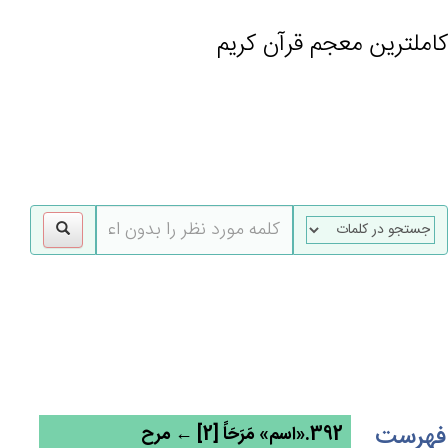
کاملترین معجم قرآن کریم
gle
tion
فهرست
392.«اسم» مَرَحَاً [2] ← مرح