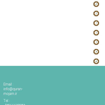
Email :
info@quran-
mojam.ir
Tel :