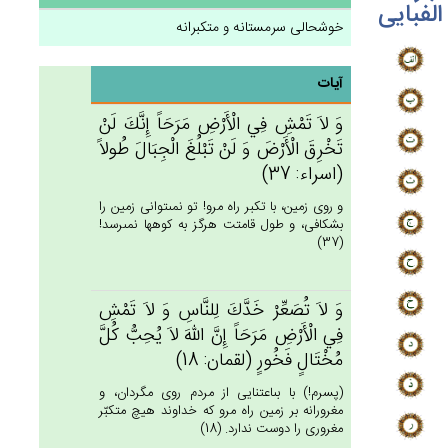
الفبایی
خوشحالی سرمستانه و متکبرانه
آیات
وَ لاَ تَمْش‌ِ فِي‌ الْأَرْض‌ِ مَرَحَاً إِنَّك‌َ لَن‌ْ
تَخْرِق‌َ الْأَرْض‌َ وَ لَن‌ْ تَبْلُغ‌َ الْجِبَال‌َ طُولاً
(اسراء: 37)
و روى زمين، با تكبر راه مرو! تو نمى‏توانى زمين را
بشكافى، و طول قامتت هرگز به كوه‏ها نمى‏رسد!
(37)
وَ لاَ تُصَعِّرْ خَدَّك‌َ لِلنَّاس‌ِ وَ لاَ تَمْش‌ِ
فِي‌ الْأَرْض‌ِ مَرَحَاً إِن‌َّ الله‌َ لاَ يُحِب‌ُّ كُل‌َّ
مُخْتَال‌ٍ فَخُورٍ (لقمان: 18)
(پسرم!) با بى‏اعتنايى از مردم روى مگردان، و
مغرورانه بر زمين راه مرو كه خداوند هيچ متكبّر
مغرورى را دوست ندارد. (18)