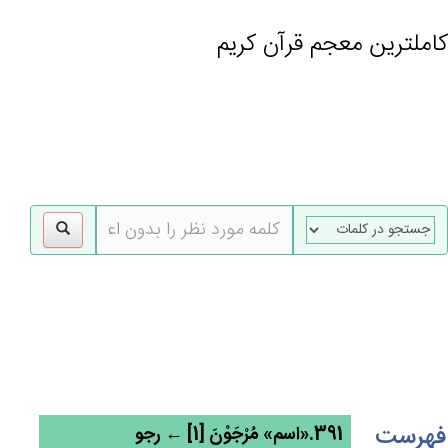
کاملترین معجم قرآن کریم
gle
tion
فهرست
391.«اسم» مُرْجَوْن‌َ [1] ← رجو