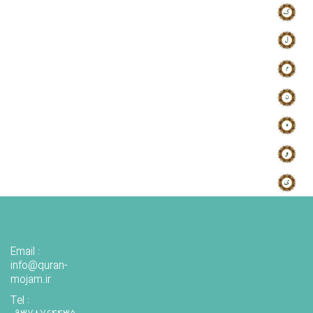
Email :
info@quran-
mojam.ir
Tel :