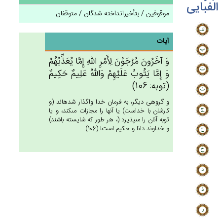
الفبایی
موقوفین / بتأخیرانداخته شدگان / متوقفان
آیات
وَ آخَرُون‌َ مُرْجَوْن‌َ لِأَمْرِ الله‌ِ إِمَّا يُعَذِّبُهُم‌ْ
وَ إِمَّا يَتُوب‌ُ عَلَيْهِم‌ْ وَالله‌ُ عَلِيم‌ٌ حَكِيم‌ٌ
(توبه: 106)
و گروهى ديگر، به فرمان خدا واگذار شده‏اند (و
كارشان با خداست) يا آنها را مجازات مى‏كند، و يا
توبه آنان را مى‏پذيرد (، هر طور كه شايسته باشند)
و خداوند دانا و حكيم است! (106)