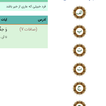
فرد خبيثى كه عارى از خير باشد
آدرس
آیات
(صافات:7)
وَ حِفْ
تا آن 