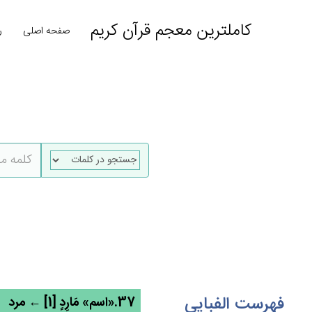
کاملترین معجم قرآن کریم
صفحه اصلی
ر
فهرست الفبایی
37.«اسم» مَارِدٍ [1] ← مرد