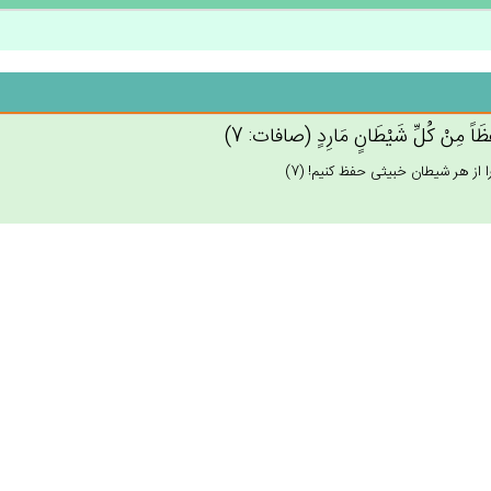
ظَاً مِنْ‌ كُل‌ِّ شَيْطَان‌ٍ مَارِدٍ (صافات: 7)
را از هر شيطان خبيثى حفظ كنيم! (7)