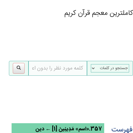
کاملترین معجم قرآن کریم
gle
tion
فهرست
357.«اسم» مَدِينِين‌َ [1] ← دین