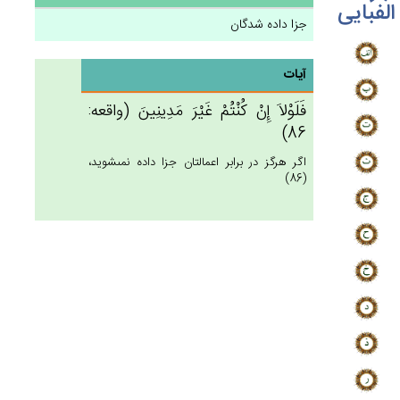
الفبایی
جزا داده شدگان
آیات
فَلَوْلاَ إِنْ‌ كُنْتُم‌ْ غَيْرَ مَدِينِين‌َ (واقعه:
86)
اگر هرگز در برابر اعمالتان جزا داده نمى‏شويد،
(86)