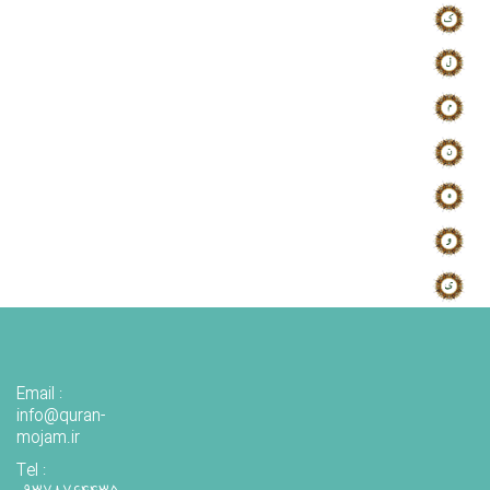
Email :
info@quran-
mojam.ir
Tel :