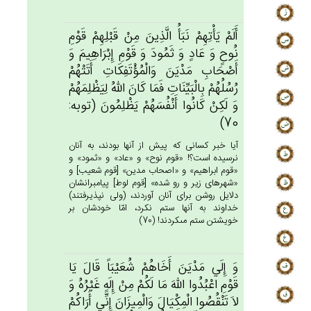
أَلَم‌ْ يَأْتِهِم‌ْ نَبَأُ الَّذِين‌َ مِنْ‌ قَبْلِهِم‌ْ قَوْم‌ِ
نُوح‌ٍ وَ عَادٍ وَ ثَمُودَ وَ قَوْم‌ِ إِبْرَاهِيم‌َ وَ
أَصْحَاب‌ِ مَدْيَن‌َ وَالْمُؤْتَفِكَات‌ِ أَتَتْهُم‌ْ
رُسُلُهُمْ‌ بِالْبَيِّنَات‌ِ فَمَا كَان‌َ الله‌ُ لِيَظْلِمَهُم‌ْ
وَ لَكِنْ‌ كَانُوا أَنْفُسَهُم‌ْ يَظْلِمُون‌َ (توبه:
70)
آيا خبر كسانى كه پيش از آنها بودند، به آنان
نرسيده است؟! «قوم نوح» و «عاد» و «ثمود» و
«قوم ابراهيم» و «اصحاب مدين» [قوم شعيب‏] و
«شهرهاى زير و رو شده» [قوم لوط] پيامبرانشان
دلايل روشن براى آنان آوردند، (ولى نپذيرفتند)
خداوند به آنها ستم نكرد، امّا خودشان بر
خويشتن ستم مى‏كردند! (70)
وَ إِلَي‌ مَدْيَن‌َ أَخَاهُم‌ْ شُعَيْبَاً قَال‌َ يَا
قَوْم‌ِ اعْبُدُوا الله‌َ مَا لَكُمْ‌ مِن‌ْ إِلَه‌ٍ غَيْرُه‌ُ وَ
لاَ تَنْقُصُوا الْمِكْيَال‌َ وَالْمِيزَان‌َ إِنِّي‌ أَرَاكُمْ‌