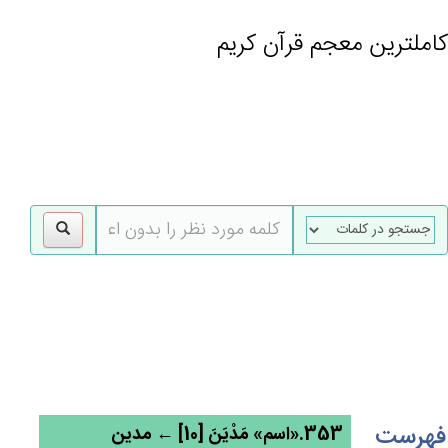
کاملترین معجم قرآن کریم
gle
tion
فهرست
353.«اسم» مَدْيَن‌َ [10] ← مدین