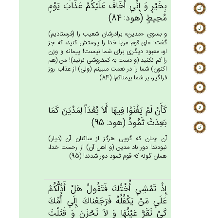
بِخَيْرٍ وَ إِنِّي‌ أَخَاف‌ُ عَلَيْكُم‌ْ عَذَاب‌َ يَوْم‌ٍ
مُحِيط‌ٍ (هود: 84)
و بسوى «مدين» برادرشان شعيب را (فرستاديم)
گفت: «اى قوم من! خدا را پرستش كنيد، كه جز
او، معبود ديگرى براى شما نيست! پيمانه و وزن
را كم نكنيد (و دست به كم‏فروشى نزنيد)! من (هم
اكنون) شما را در نعمت مى‏بينم (ولى) از عذاب روز
فراگير، بر شما بيمناكم! (84)
كَأَن‌ْ لَم‌ْ يَغْنَوْا فِيهَا أَلاَ بُعْدَاً لِمَدْيَن‌َ كَمَا
بَعِدَت‌ْ ثَمُودُ (هود: 95)
آن چنان كه گويى هرگز از ساكنان آن (ديار)
نبودند! دور باد مدين (و اهل آن) از رحمت خدا،
همان گونه كه قوم ثمود دور شدند! (95)
إِذْ تَمْشِي‌ أُخْتُك‌َ فَتَقُول‌ُ هَل‌ْ أَدُلُّكُم‌ْ
عَلَي‌ مَنْ‌ يَكْفُلُه‌ُ فَرَجَعْناك‌َ إِلَي‌ أُمِّك‌َ
كَي‌ْ تَقَرَّ عَيْنُهَا وَ لاَ تَحْزَن‌َ وَ قَتَلْت‌َ