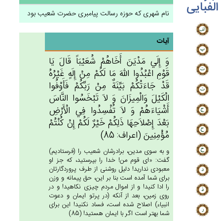
الفبایی
نام شهری که حوزه رسالت پیامبری حضرت شعیب بود
آیات
وَ إِلَي‌ مَدْيَن‌َ أَخَاهُم‌ْ شُعَيْبَاً قَال‌َ يَا
قَوْم‌ِ اعْبُدُوا الله‌َ مَا لَكُم‌ْ مِن‌ْ إِلَه‌ٍ غَيْرُه‌ُ
قَدْ جَاءَتْكُم‌ْ بَيِّنَة‌ٌ مِن‌ْ رَبِّكُم‌ْ فَأَوْفُوا
الْكَيْل‌َ وَالْمِيزَان‌َ وَ لاَ تَبْخَسُوا النَّاس‌َ
أَشْيَاءَهُم‌ْ وَ لاَ تُفْسِدُوا فِي‌ الْأَرْض‌ِ
بَعْدَ إِصْلاَحِهَا ذَلِكُم‌ْ خَيْرٌ لَكُم‌ْ إِن‌ْ كُنْتُم‌ْ
مُؤْمِنِين‌َ (اعراف: 85)
و به سوى مدين، برادرشان شعيب را (فرستاديم)
گفت: «اى قوم من! خدا را بپرستيد، كه جز او
معبودى نداريد! دليل روشنى از طرف پروردگارتان
براى شما آمده است بنا بر اين، حق پيمانه و وزن
را ادا كنيد! و از اموال مردم چيزى نكاهيد! و در
روى زمين، بعد از آنكه (در پرتو ايمان و دعوت
انبياء) اصلاح شده است، فساد نكنيد! اين براى
شما بهتر است اگر با ايمان هستيد! (85)