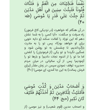
نَفْسَاً فَنَجَّيْنَاك‌َ مِن‌َ الْغَم‌ِّ وَ فَتَنَّاك‌َ
فُتُونَاً فَلَبِثْت‌َ سِنِين‌َ فِي‌ أَهْل‌ِ مَدْيَن‌َ
ثُم‌َّ جِئْت‌َ عَلَي‌ قَدَرٍ يَا مُوسَي‌ (طه:
40)
در آن هنگام كه خواهرت (در نزديكى كاخ فرعون)
راه مى‏رفت و مى‏گفت: «آيا كسى را به شما نشان
دهم كه اين نوزاد را كفالت مى‏كند (و دايه خوبى
براى او خواهد بود)!» پس تو را به مادرت
بازگردانديم، تا چشمش به تو روشن شود و
غمگين نگردد! و تو يكى (از فرعونيان) را كشتى
اما ما تو را از اندوه نجات داديم! و بارها تو را
آزموديم! پس از آن، ساليانى در ميان مردم
«مدين» توقف نمودى سپس در زمان مقدّر (براى
فرمان رسالت) به اين جا آمدى، اى موسى! (40)
وَ أَصْحَاب‌ُ مَدْيَن‌َ وَ كُذِّب‌َ مُوسَي‌
فَأَمْلَيْت‌ُ لِلْكَافِرِين‌َ ثُم‌َّ أَخَذْتُهُم‌ْ فَكَيْف‌َ
كَان‌َ نَكِيرِ (حج: 44)
و اصحاب مدين (قوم شعيب) و نيز موسى (از