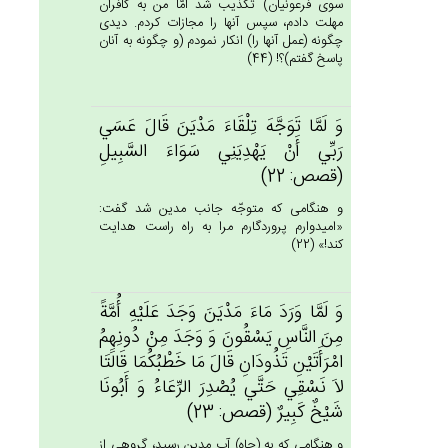
سوى فرعونيان) تكذيب شد امّا من به كافران
مهلت دادم، سپس آنها را مجازات كردم. ديدى
چگونه (عمل آنها را) انكار نمودم (و چگونه به آنان
پاسخ گفتم)؟! (44)
وَ لَمَّا تَوَجَّه‌َ تِلْقَاءَ مَدْيَن‌َ قَال‌َ عَسَي‌
رَبِّي‌ أَنْ‌ يَهْدِيَنِي‌ سَوَاءَ السَّبِيل‌ِ
(قصص: 22)
و هنگامى كه متوجّه جانب مدين شد گفت:
«اميدوارم پروردگارم مرا به راه راست هدايت
كند!» (22)
وَ لَمَّا وَرَدَ مَاءَ مَدْيَن‌َ وَجَدَ عَلَيْه‌ِ أُمَّة‌ً
مِن‌َ النَّاس‌ِ يَسْقُون‌َ وَ وَجَدَ مِنْ‌ دُونِهِم‌ُ
امْرَأَتَيْن‌ِ تَذُودَان‌ِ قَال‌َ مَا خَطْبُكُمَا قَالَتَا
لاَ نَسْقِي‌ حَتَّي‌ يُصْدِرَ الرِّعَاءُ وَ أَبُونَا
شَيْخ‌ٌ كَبِيرٌ (قصص: 23)
و هنگامى كه به (چاه) آب مدين رسيد، گروهى از