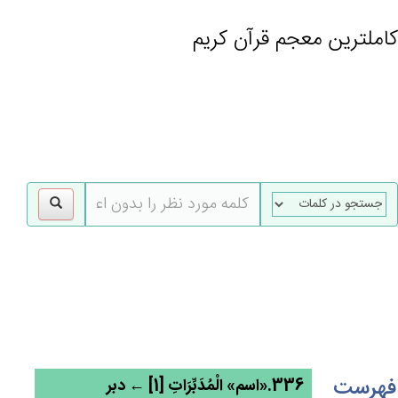
کاملترین معجم قرآن کریم
gle
tion
فهرست
336.«اسم» الْمُدَبِّرَات‌ِ [1] ← دبر