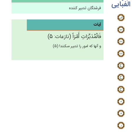
الفبایی
فرشتگان تدبیر کننده
آیات
فَالْمُدَبِّرَات‌ِ أَمْرَاً (نازعات: 5)
و آنها كه امور را تدبير مى‏كنند! (5)