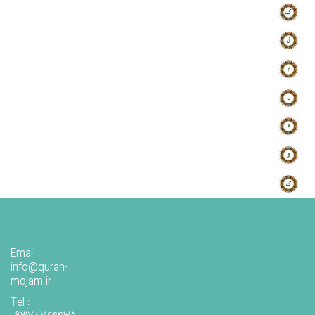
Email :
info@quran-
mojam.ir
Tel :