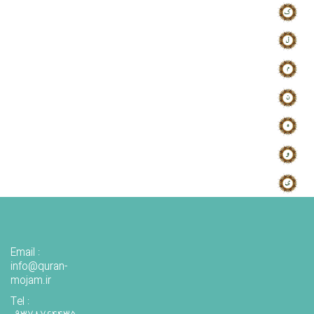
Email :
info@quran-
mojam.ir
Tel :