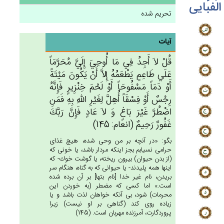
الفبایی
تحریم شده
آیات
قُلْ‌ لاَ أَجِدُ فِي‌ مَا أُوحِي‌َ إِلَيَّ‌ مُحَرَّمَاً
عَلَي‌ طَاعِم‌ٍ يَطْعَمُه‌ُ إِلاَّ أَنْ‌ يَكُون‌َ مَيْتَة‌ً
أَوْ دَمَاً مَسْفُوحَاً أَوْ لَحْم‌َ خِنْزِيرٍ فَإِنَّه‌ُ
رِجْس‌ٌ أَوْ فِسْقَاً أُهِل‌َّ لِغَيْرِ الله‌ِ بِه‌ِ فَمَن‌ِ
اضْطُرَّ غَيْرَ بَاغ‌ٍ وَ لاَ عَادٍ فَإِن‌َّ رَبَّك‌َ
غَفُورٌ رَحِيم‌ٌ (انعام: 145)
بگو: «در آنچه بر من وحى شده، هيچ غذاى
حرامى نمى‏يابم بجز اينكه مردار باشد، يا خونى كه
(از بدن حيوان) بيرون ريخته، يا گوشت خوك- كه
اينها همه پليدند- يا حيوانى كه به گناه، هنگام سر
بريدن، نام غير خدا [نام بتها] بر آن برده شده
است.» اما كسى كه مضطر (به خوردن اين
محرمات) شود، بى آنكه خواهان لذت باشد و يا
زياده روى كند (گناهى بر او نيست) زيرا
پروردگارت، آمرزنده مهربان است. (145)