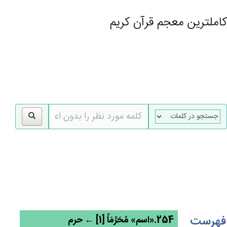
کاملترین معجم قرآن کریم
gle
tion
فهرست
254.«اسم» مُحَرَّمَاً [1] ← حرم