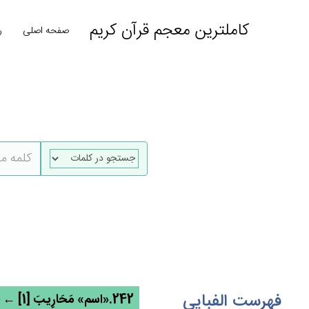
کاملترین معجم قرآن کریم
صفحه اصلی
ر
فهرست الفبایی
242.«اسم» مَحَارِيب‌َ [1] ← حرب