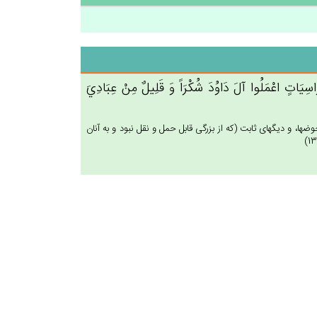
اسِيَات‌ٍ اعْمَلُوا آل‌َ دَاوُدَ شُكْرَاً وَ قَلِيل‌ٌ مِن‌ْ عِبَادِي‌َ
ها، و ديگهاى ثابت (كه از بزرگى قابل حمل و نقل نبود و به آنان