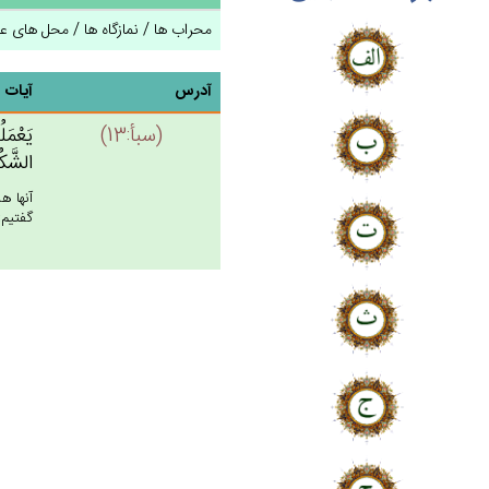
محراب ها / نمازگاه ها / محل های ع
آدرس
آیات
(سبأ:13)
يَعْمَل
الشَّكُ
آنها ه
گفتيم: