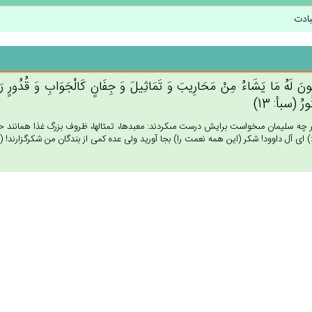
بادت
ُون‌َ لَه‌ُ مَا يَشَاءُ مِنْ‌ مَحَارِيب‌َ وَ تَمَاثِيل‌َ وَ جِفَان‌ٍ كَالْجَوَاب‌ِ وَ قُدُورٍ رَ
ورُ (سبأ: 13)
ر چه سليمان مى‏خواست برايش درست مى‏كردند: معبدها، تمثالها، ظروف بزرگ غذا همانند حوض
) اى آل داوود! شكر (اين همه نعمت را) بجا آوريد ولى عده كمى از بندگان من شكرگزارند! (13)