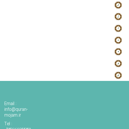
Email :
info@quran-
mojam.ir
Tel :