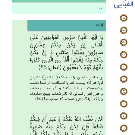
الفبایی
صد
آیات
يَا أَيُّهَا النَّبِي‌ُّ حَرِّض‌ِ الْمُؤْمِنِين‌َ عَلَي‌
الْقِتَال‌ِ إِنْ‌ يَكُنْ‌ مِنْكُم‌ْ عِشْرُون‌َ
صَابِرُون‌َ يَغْلِبُوا مِئَتَيْن‌ِ وَ إِنْ‌ يَكُنْ‌
مِنْكُم‌ْ مِئَة‌ٌ يَغْلِبُوا أَلْفَاً مِن‌َ الَّذِين‌َ كَفَرُوا
بِأَنَّهُم‌ْ قَوْم‌ٌ لاَ يَفْقَهُون‌َ (انفال: 65)
اى پيامبر! مؤمنان را به جنگ (با دشمن) تشويق
كن! هر گاه بيست نفر با استقامت از شما باشند،
بر دويست نفر غلبه مى‏كنند و اگر صد نفر باشند،
بر هزار نفر از كسانى كه كافر شدند، پيروز مى‏گردند
چرا كه آنها گروهى هستند كه نمى‏فهمند! (65)
الْآن‌َ خَفَّف‌َ الله‌ُ عَنْكُم‌ْ وَ عَلِم‌َ أَن‌َّ فِيكُم‌ْ
ضَعْفَاً فَإِنْ‌ يَكُنْ‌ مِنْكُمْ‌ مِئَة‌ٌ صَابِرَة‌ٌ
يَغْلِبُوا مِئَتَين‌ِ وَ إِنْ‌ يَكُنْ‌ مِنْكُم‌ْ أَلْف‌ٌ