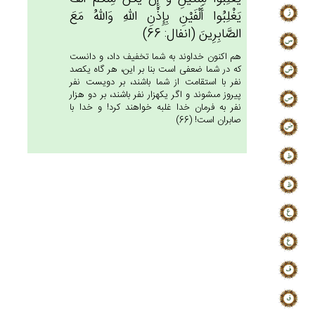
يَغْلِبُوا أَلْفَيْن‌ِ بِإِذْن‌ِ الله‌ِ وَالله‌ُ مَع‌َ
الصَّابِرِين‌َ (انفال: 66)
هم اكنون خداوند به شما تخفيف داد، و دانست
كه در شما ضعفى است بنا بر اين، هر گاه يكصد
نفر با استقامت از شما باشند، بر دويست نفر
پيروز مى‏شوند و اگر يكهزار نفر باشند، بر دو هزار
نفر به فرمان خدا غلبه خواهند كرد! و خدا با
صابران است! (66)