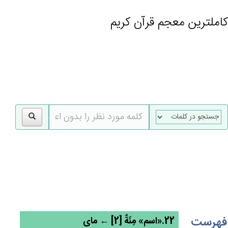
کاملترین معجم قرآن کریم
gle
tion
فهرست
22.«اسم» مِئَة‌ٌ [2] ← مای