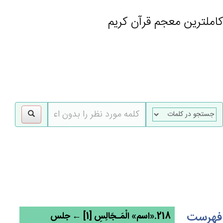
کاملترین معجم قرآن کریم
gle
tion
فهرست
218.«اسم» الْمَـجَالِس‌ِ [1] ← جلس