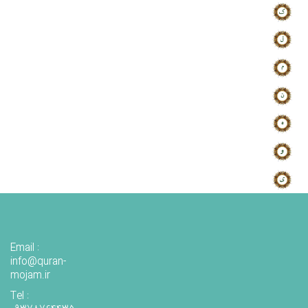
Email :
info@quran-
mojam.ir
Tel :