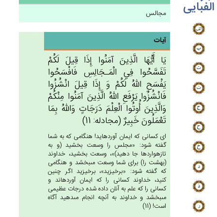
الفبایی
مجالس
آیات
يَا أَيُّهَا الَّذِين‌َ آمَنُوا إِذَا قِيل‌َ لَكُم‌ْ
تَفَسَّحُوا فِي‌ الْمَـجَالِس‌ِ فَافْسَحُوا
يَفْسَح‌ِ الله‌ُ لَكُم‌ْ وَ إِذَا قِيل‌َ انْشُزُوا
فَانْشُزُوا يَرْفَع‌ِ الله‌ُ الَّذِين‌َ آمَنُوا مِنْكُم‌ْ
وَالَّذِين‌َ أُوتُوا الْعِلْم‌َ دَرَجَات‌ٍ وَالله‌ُ بِمَا
تَعْمَلُون‌َ خَبِيرٌ (مجادله: 11)
اى كسانى كه ايمان آورده‏ايد! هنگامى كه به شما
گفته شود: «مجلس را وسعت بخشيد (و به
تازه‏واردها جا دهيد)»، وسعت بخشيد، خداوند
(بهشت را) براى شما وسعت مى‏بخشد و هنگامى
كه گفته شود: «برخيزيد»، برخيزيد اگر چنين
كنيد، خداوند كسانى را كه ايمان آورده‏اند و
كسانى را كه علم به آنان داده شده درجات عظيمى
مى‏بخشد و خداوند به آنچه انجام مى‏دهيد آگاه
است! (11)