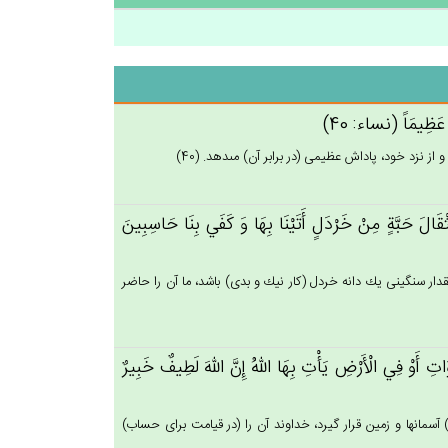
َاً عَظِيمَاً (نساء: 40)
از نزد خود، پاداش عظيمى (در برابر آن) مى‏دهد. (40)
قَال‌َ حَبَّة‌ٍ مِن‌ْ خَرْدَل‌ٍ أَتَيْنَا بِهَا وَ كَفَي‌ بِنَا حَاسِبِين‌َ
دار سنگينى يك دانه خردل (كار نيك و بدى) باشد، ما آن را حاضر
ات‌ِ أَوْ فِي‌ الْأَرْض‌ِ يَأْت‌ِ بِهَا الله‌ُ إِن‌َّ الله‌َ لَطِيف‌ٌ خَبِيرٌ
) آسمانها و زمين قرار گيرد، خداوند آن را (در قيامت براى حساب)