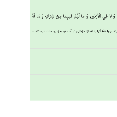
ِ وَ لاَ فِي‌ الْأَرْض‌ِ وَ مَا لَهُم‌ْ فِيهِمَا مِنْ‌ شِرْك‌ٍ وَ مَا لَه‌ُ
د، چرا كه) آنها به اندازه ذرّه‏اى در آسمانها و زمين مالك نيستند، و