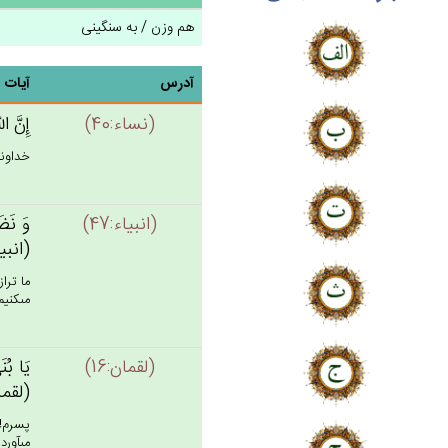
هم وزن / به سنگینی
آدرس
آیات
(نساء:40)
إِن‌َّ ا
خداوند
(انبياء:47)
وَ نَضَ
(انبياء
ما ترا
مى‏كنيم
(لقمان:16)
يَا بُنَ
(لقمان:
پسرم! 
مى‏آورد