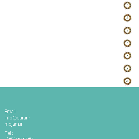
Email :
info@quran-
mojam.ir
Tel :