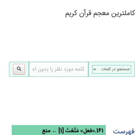
کاملترین معجم قرآن کریم
gle
tion
فهرست
161.«فعل» مَتَّعْت‌ُ [1] ← متع