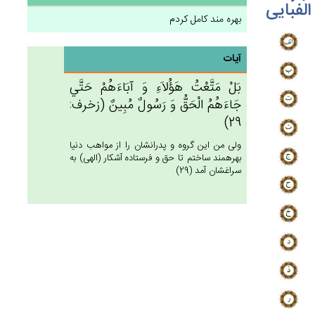
الفبایی
بهره مند کامل کردم
آیات
بَل‌ْ مَتَّعْت‌ُ هَؤُلاَءِ وَ آبَاءَهُم‌ْ حَتَّي‌
جَاءَهُم‌ُ الْحَق‌ُّ وَ رَسُول‌ٌ مُبِين‌ٌ (زخرف:
29)
ولى من اين گروه و پدرانشان را از مواهب دنيا
بهره‏مند ساختم تا حق و فرستاده آشكار (الهى) به
سراغشان آمد (29)