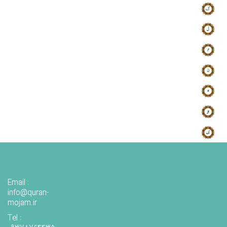
Email :
info@quran-
mojam.ir
Tel :