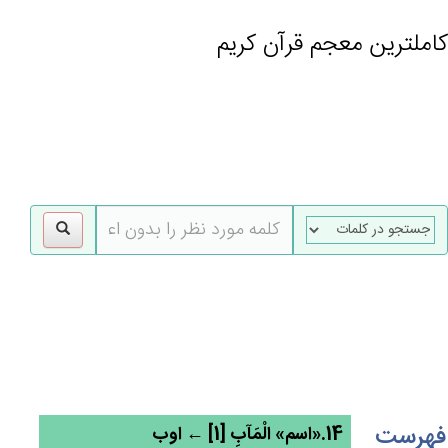
کاملترین معجم قرآن کریم
gle
tion
فهرست
14.«اسم» الْمَآب‌ِ [1] ← اوب