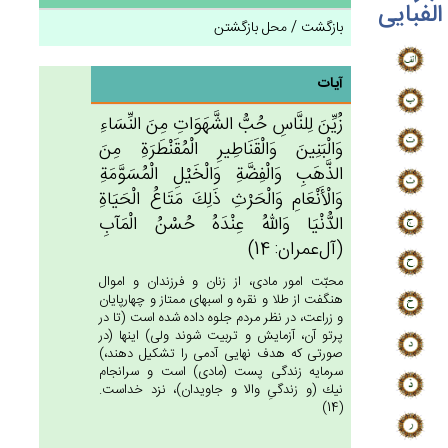
الفبایی
بازگشت / محل بازگشتن
آیات
زُيِّن‌َ لِلنَّاس‌ِ حُب‌ُّ الشَّهَوَات‌ِ مِن‌َ النِّسَاءِ
وَالْبَنِين‌َ وَالْقَنَاطِيرِ الْمُقَنْطَرَة‌ِ مِن‌َ
الذَّهَب‌ِ وَالْفِضَّة‌ِ وَالْخَيْل‌ِ الْمُسَوَّمَة‌ِ
وَالْأَنْعَام‌ِ وَالْحَرْث‌ِ ذَلِك‌َ مَتَاع‌ُ الْحَيَاة‌ِ
الدُّنْيَا وَالله‌ُ عِنْدَه‌ُ حُسْن‌ُ الْمَآب‌ِ
(آل‌عمران: 14)
محبّت امور مادى، از زنان و فرزندان و اموال
هنگفت از طلا و نقره و اسبهاى ممتاز و چهارپايان
و زراعت، در نظر مردم جلوه داده شده است (تا در
پرتو آن، آزمايش و تربيت شوند ولى) اينها (در
صورتى كه هدف نهايى آدمى را تشكيل دهند،)
سرمايه زندگى پست (مادى) است و سرانجام
نيك (و زندگىِ والا و جاويدان)، نزد خداست.
(14)