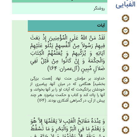
الفبایی
روشنگر
آیات
لَقَدْ مَن‌َّ الله‌ُ عَلَي‌ الْمُؤْمِنِين‌َ إِذْ بَعَث‌َ
فِيهِم‌ْ رَسُولاً مِن‌ْ أَنْفُسِهِم‌ْ يَتْلُو عَلَيْهِم‌ْ
آيَاتِه‌ِ وَ يُزَكِّيهِم‌ْ وَ يُعَلِّمُهُم‌ُ الْكِتَاب‌َ
وَالْحِكْمَة‌َ وَ إِنْ‌ كَانُوا مِنْ‌ قَبْل‌ُ لَفِي‌
ضَلاَل‌ٍ مُبِين‌ٍ (آل‌عمران: 164)
خداوند بر مؤمنان منت نهاد [نعمت بزرگى
بخشيد] هنگامى كه در ميان آنها، پيامبرى از
خودشان برانگيخت كه آيات او را بر آنها بخواند، و
آنها را پاك كند و كتاب و حكمت بياموزد هر چند
پيش از آن، در گمراهى آشكارى بودند. (164)
وَ عِنْدَه‌ُ مَفَاتِح‌ُ الْغَيْب‌ِ لاَ يَعْلَمُهَا إِلاَّ هُوَ
وَ يَعْلَم‌ُ مَا فِي‌ الْبَرِّ وَالْبَحْرِ وَ مَا تَسْقُط‌ُ
مِنْ‌ وَرَقَة‌ٍ إِلاَّ يَعْلَمُهَا وَ لاَ حَبَّة‌ٍ فِي‌