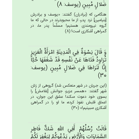
ضَلال‌ٍ مُبِين‌ٍ (يوسف: 8)
هنگامى كه (برادران) گفتند: «يوسف و برادرش
[بنيامين‏] نزد پدر، از ما محبوبترند در حالى كه ما
گروه نيرومندى هستيم! مسلّماً پدر ما، در
گمراهى آشكارى است! (8)
وَ قَال‌َ نِسْوَة‌ٌ فِي‌ الْمَدِينَة‌ِ امْرَأَۀُ الْعَزِيزِ
تُرَاوِدُ فَتَاهَا عَنْ‌ نَفْسِه‌ِ قَدْ شَغَفَهَا حُبَّاً
إِنَّا لَنَرَاهَا فِي‌ ضَلال‌ٍ مُبِين‌ٍ (يوسف:
30)
(اين جريان در شهر منعكس شد) گروهى از زنان
شهر گفتند: «همسر عزيز، جوانش [غلامش‏] را
بسوى خود دعوت مى‏كند! عشق اين جوان، در
اعماق قلبش نفوذ كرده، ما او را در گمراهى
آشكارى مى‏بينيم!» (30)
قَالَت‌ْ رُسُلُهُم‌ْ أَفِي‌ الله‌ِ شَك‌ٌّ فَاطِرِ
السَّمَاوَات‌ِ وَالْأَرْض‌ِ يَدْعُوكُم‌ْ لِيَغْفِرَ لَكُمْ‌