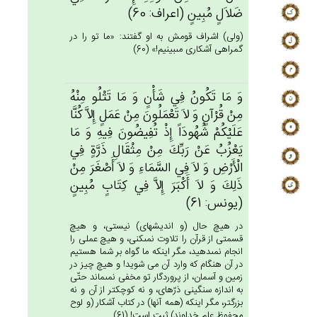
ضَلاَل‌ٍ مُبِين‌ٍ (اعراف: 60)
(ولى) اشراف قومش به او گفتند: «ما تو را در
گمراهى آشكارى مى‏بينيم!» (60)
وَ مَا تَكُون‌ُ فِي‌ شَأْن‌ٍ وَ مَا تَتْلُو مِنْه‌ُ
مِنْ‌ قُرْآن‌ٍ وَ لاَ تَعْمَلُون‌َ مِن‌ْ عَمَل‌ٍ إِلاَّ كُنَّا
عَلَيْكُم‌ْ شُهُودَاً إِذْ تُفِيضُون‌َ فِيه‌ِ وَ مَا
يَعْزُب‌ُ عَنْ‌ رَبِّك‌َ مِنْ‌ مِثْقَال‌ِ ذَرَّة‌ٍ فِي‌
الْأَرْض‌ِ وَ لاَ فِي‌ السَّمَاءِ وَ لاَ أَصْغَرَ مِنْ‌
ذَلِك‌َ وَ لاَ أَكْبَرَ إِلاَّ فِي‌ كِتَاب‌ٍ مُبِين‌ٍ
(يونس: 61)
در هيچ حال (و انديشه‏اى) نيستى، و هيچ
قسمتى از قرآن را تلاوت نمى‏كنى، و هيچ عملى را
انجام نمى‏دهيد، مگر اينكه ما گواه بر شما هستيم
در آن هنگام كه وارد آن مى شويد! و هيچ چيز در
زمين و آسمان، از پروردگار تو مخفى نمى‏ماند حتّى
به اندازه سنگينى ذرّه‏اى، و نه كوچكتر از آن و نه
بزرگتر، مگر اينكه (همه آنها) در كتاب آشكار (و لوح
محفوظ علم خداوند) ثبت است! (61)