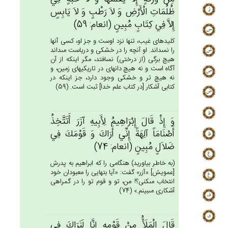
ظُلُمَات‌ِ الْأَرْض‌ِ وَ لاَ رَطْب‌ٍ وَ لاَ يَابِس‌ٍ
إِلاَّ فِي‌ كِتَاب‌ٍ مُبِين‌ٍ (انعام: 59)
كليدهاى غيب، تنها نزد اوست و جز او، كسى آنها
را نمى‏داند. او آنچه را در خشكى و درياست مى‏داند
هيچ برگى (از درختى) نمى‏افتد، مگر اينكه از آن
آگاه است و نه هيچ دانه‏اى در تاريكيهاى زمين، و
نه هيچ تر و خشكى وجود دارد، جز اينكه در
كتابى آشكار [در كتاب علم خدا] ثبت است. (59)
وَ إِذْ قَال‌َ إِبْرَاهِيم‌ُ لِأَبِيه‌ِ آزَرَ أَتَتَّخِذُ
أَصْنَامَاً آلِهَة‌ً إِنِّي‌ أَرَاك‌َ وَ قَوْمَك‌َ فِي‌
ضَلاَل‌ٍ مُبِين‌ٍ (انعام: 74)
(به خاطر بياوريد) هنگامى را كه ابراهيم به پدرش
[عمويش‏] «آزر» گفت: «آيا بتهايى را معبودان خود
انتخاب مى‏كنى؟! من، تو و قوم تو را در گمراهى
آشكارى مى‏بينم.» (74)
قَال‌َ الْمَلَأَُ مِنْ‌ قَوْمِه‌ِ إِنَّا لَنَرَاك‌َ فِي‌