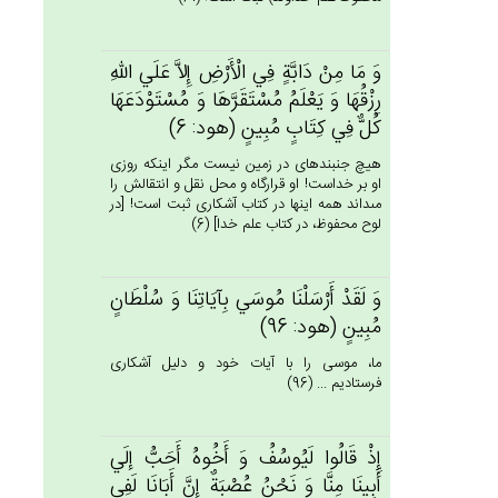
وَ مَا مِنْ‌ دَابَّة‌ٍ فِي‌ الْأَرْض‌ِ إِلاَّ عَلَي‌ الله‌ِ
رِزْقُهَا وَ يَعْلَم‌ُ مُسْتَقَرَّهَا وَ مُسْتَوْدَعَهَا
كُل‌ٌّ فِي‌ كِتَاب‌ٍ مُبِين‌ٍ (هود: 6)
هيچ جنبنده‏اى در زمين نيست مگر اينكه روزى
او بر خداست! او قرارگاه و محل نقل و انتقالش را
مى‏داند همه اينها در كتاب آشكارى ثبت است! [در
لوح محفوظ، در كتاب علم خدا] (6)
وَ لَقَدْ أَرْسَلْنَا مُوسَي‌ بِآيَاتِنَا وَ سُلْطَان‌ٍ
مُبِين‌ٍ (هود: 96)
ما، موسى را با آيات خود و دليل آشكارى
فرستاديم ... (96)
إِذْ قَالُوا لَيُوسُف‌ُ وَ أَخُوه‌ُ أَحَب‌ُّ إلَي‌
أَبِينَا مِنَّا وَ نَحْن‌ُ عُصْبَة‌ٌ إِن‌َّ أَبَانَا لَفِي‌