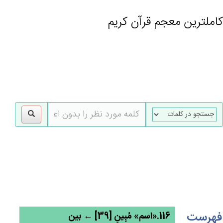
کاملترین معجم قرآن کریم
gle
tion
فهرست
116.«اسم» مُبِين‌ٍ [39] ← بین