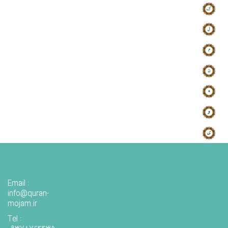
Email :
info@quran-
mojam.ir
Tel :