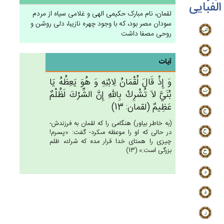
الفبایی
لقمان، نام مبارک حکیمی الهی و غلامى سياه از مردم
سودان مصر بود، که با وجود چهره نازيبا، دلى روشن و
روحى مصفا داشت‏
آیات
وَ إِذْ قَال‌َ لُقْمَان‌ُ لِابْنِه‌ِ وَ هُوَ يَعِظُه‌ُ يَا
بُنَي‌َّ لاَ تُشْرِك‌ْ بِالله‌ِ إِن‌َّ الشِّرْك‌َ لَظُلْم‌ٌ
عَظِيم‌ٌ (لقمان: 13)
(به خاطر بياور) هنگامى را كه لقمان به فرزندش-
در حالى كه او را موعظه مى‏كرد- گفت: «پسرم!
چيزى را همتاى خدا قرار مده كه شرك، ظلم
بزرگى است.» (13)