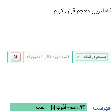
کاملترین معجم قرآن کریم
gle
tion
فهرست
94.«اسم» لُغُوب‌ٌ [1] ← لغب