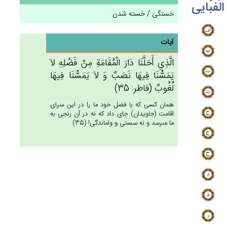
الفبایی
خستگی / خسته شدن
آیات
الَّذِي‌ أَحَلَّنَا دَارَ الْمُقَامَة‌ِ مِنْ‌ فَضْلِه‌ِ لاَ
يَمَسُّنَا فِيهَا نَصَب‌ٌ وَ لاَ يَمَسُّنَا فِيهَا
لُغُوب‌ٌ (فاطر: 35)
همان كسى كه با فضل خود ما را در اين سراى
اقامت (جاويدان) جاى داد كه نه در آن رنجى به
ما مى‏رسد و نه سستى و واماندگى! (35)