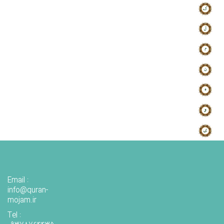
Email :
info@quran-
mojam.ir
Tel :