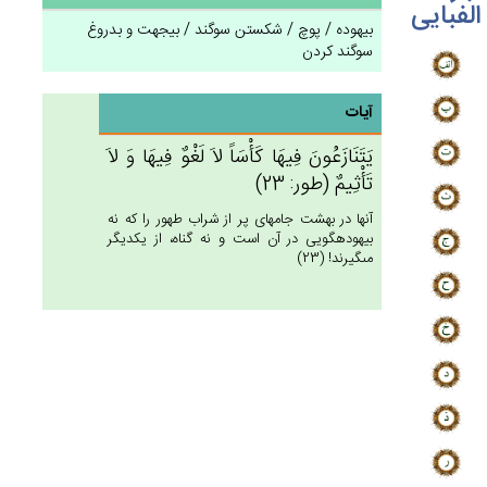
الفبایی
بیهوده / پوچ / شکستن سوگند / بیجهت و بدروغ
سوگند کردن
آیات
يَتَنَازَعُون‌َ فِيهَا كَأْسَاً لاَ لَغْوٌ فِيهَا وَ لاَ
تَأْثِيم‌ٌ (طور: 23)
آنها در بهشت جامهاى پر از شراب طهور را كه نه
بيهوده‏گويى در آن است و نه گناه، از يكديگر
مى‏گيرند! (23)