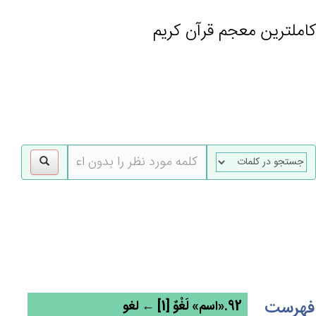
کاملترین معجم قرآن کریم
gle
tion
فهرست
92.«اسم» لَغْوٌ [1] ← لغو