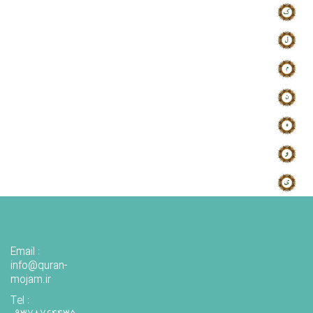
Email :
info@quran-
mojam.ir
Tel :