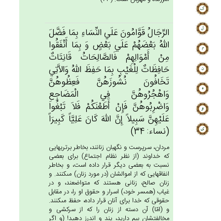
الرِّجَال‌ُ قَوَّامُون‌َ عَلَي‌ النِّسَاءِ بِمَا فَضَّل‌َ
الله‌ُ بَعْضَهُم‌ْ عَلَي‌ بَعْض‌ٍ وَ بِمَا أَنْفَقُوا
مِن‌ْ أَمْوَالِهِم‌ْ فَالصَّالِحَات‌ُ قَانِتَات‌ٌ
حَافِظَات‌ٌ لِلْغَيْب‌ِ بِمَا حَفِظ‌َ الله‌ُ وَالاَّتِي
تَخَافُون‌َ نُشُوزَهُن‌َّ فَعِظُوهُن‌َّ
وَاهْجُرُوهُن‌َّ فِي‌ الْمَضَاجِع‌ِ
وَاضْرِبُوهُن‌َّ فَإِن‌ْ أَطَعْنَكُم‌ْ فَلاَ تَبْغُوا
عَلَيْهِن‌َّ سَبِيلاً إِن‌َّ الله‌َ كَان‌َ عَلِيَّاً كَبِيرَاً
(نساء: 34)
مردان، سرپرست و نگهبان زنانند، بخاطر برتريهايى
كه خداوند (از نظر نظام اجتماع) براى بعضى
نسبت به بعضى ديگر قرار داده است، و بخاطر
انفاقهايى كه از اموالشان (در مورد زنان) مى‏كنند. و
زنان صالح، زنانى هستند كه متواضعند، و در
غياب (همسر خود،) اسرار و حقوق او را، در مقابل
حقوقى كه خدا براى آنان قرار داده، حفظ مى‏كنند.
و (امّا) آن دسته از زنان را كه از سركشى و
مخالفتشان بيم داريد، پند و اندرز دهيد! (و اگر