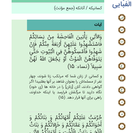
الفبایی
کسانیکه / آنانکه (جمع مؤنث)
آیات
وَالاَّتِي‌‌ يَأْتِين‌َ الْفَاحِشَة‌َ مِنْ‌ نِسَائِكُم‌ْ
فَاسْتَشْهِدُوا عَلَيْهِن‌َّ أَرْبَعَة‌ً مِنْكُم‌ْ فَإِنْ‌
شَهِدُوا فَأَمْسِكُوهُن‌َّ فِي‌ الْبُيُوت‌ِ حَتَّي‌
يَتَوَفَّاهُن‌َّ الْمَوْت‌ُ أَوْ يَجْعَل‌َ الله‌ُ لَهُن‌َّ
سَبِيلاً (نساء: 15)
و كسانى از زنان شما كه مرتكب زنا شوند، چهار
نفر از مسلمانان را بعنوان شاهد بر آنها بطلبيد! اگر
گواهى دادند، آنان [زنان‏] را در خانه ها (ى خود)
نگاه داريد تا مرگشان فرارسد يا اينكه خداوند،
راهى براى آنها قرار دهد. (15)
حُرِّمَت‌ْ عَلَيْكُم‌ْ أُمَّهَاتُكُم‌ْ وَ بَنَاتُكُم‌ْ وَ
أَخَوَاتُكُم‌ْ وَ عَمَّاتُكُم‌ْ وَ خَالاَتُكُم‌ْ وَ بَنَات‌ُ
الْأَخ‌ِ وَ بَنَات‌ُ الْأُخْت‌ِ وَ أُمَّهَاتُكُم‌ُ الاَّتِي‌‌