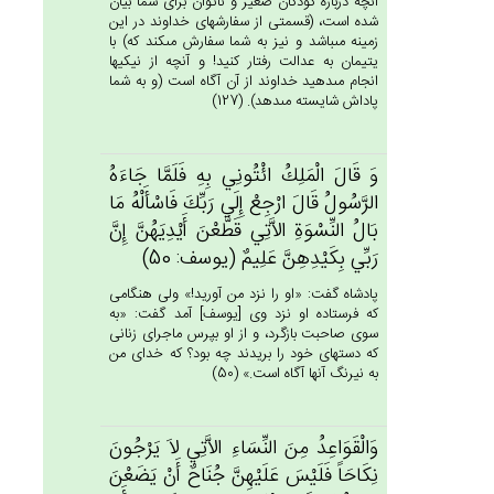
آنچه درباره كودكان صغير و ناتوان براى شما بيان
شده است، (قسمتى از سفارشهاى خداوند در اين
زمينه مى‏باشد و نيز به شما سفارش مى‏كند كه) با
يتيمان به عدالت رفتار كنيد! و آنچه از نيكيها
انجام مى‏دهيد خداوند از آن آگاه است (و به شما
پاداش شايسته مى‏دهد). (127)
وَ قَال‌َ الْمَلِك‌ُ ائْتُونِي‌ بِه‌ِ فَلَمَّا جَاءَه‌ُ
الرَّسُول‌ُ قَال‌َ ارْجِع‌ْ إِلَي‌ رَبِّك‌َ فَاسْأَلْه‌ُ مَا
بَال‌ُ النِّسْوَة‌ِ الاَّتِي‌‌ قَطَّعْن‌َ أَيْدِيَهُن‌َّ إِن‌َّ
رَبِّي‌ بِكَيْدِهِن‌َّ عَلِيم‌ٌ (يوسف: 50)
پادشاه گفت: «او را نزد من آوريد!» ولى هنگامى
كه فرستاده او نزد وى [يوسف‏] آمد گفت: «به
سوى صاحبت بازگرد، و از او بپرس ماجراى زنانى
كه دستهاى خود را بريدند چه بود؟ كه خداى من
به نيرنگ آنها آگاه است.» (50)
وَالْقَوَاعِدُ مِن‌َ النِّسَاءِ الاَّتِي‌‌ لاَ يَرْجُون‌َ
نِكَاحَاً فَلَيْس‌َ عَلَيْهِنَّ جُنَاح‌ٌ أَنْ‌ يَضَعْن‌َ