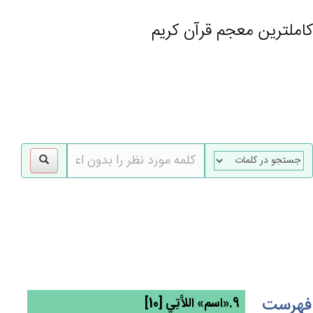
کاملترین معجم قرآن کریم
gle
tion
فهرست
9.«اسم» اللاَّتِي‌ [10]