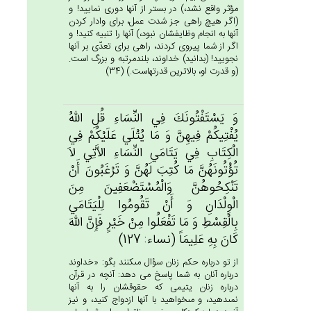
مؤثر واقع نشد،) در بستر از آنها دورى نماييد! و
(اگر هيچ راهى جز شدت عمل، براى وادار كردن
آنها به انجام وظايفشان نبود،) آنها را تنبيه كنيد! و
اگر از شما پيروى كردند، راهى براى تعدّى بر آنها
نجوييد! (بدانيد) خداوند، بلندمرتبه و بزرگ است.
(و قدرت او، بالاترين قدرتهاست.) (34)
وَ يَسْتَفْتُونَك‌َ فِي‌ النِّسَاءِ قُل‌ِ الله‌ُ
يُفْتِيكُم‌ْ فِيهِن‌َّ وَ مَا يُتْلَي‌ عَلَيْكُم‌ْ فِي‌
الْكِتَاب‌ِ فِي‌ يَتَامَي‌ النِّسَاءِ الاَّتِي‌‌ لاَ
تُؤْتُونَهُن‌َّ مَا كُتِب‌َ لَهُن‌َّ وَ تَرْغَبُون‌َ أَنْ‌
تَنْكِحُوهُن‌َّ وَالْمُسْتَضْعَفِين‌َ مِن‌َ
الْوِلْدَان‌ِ وَ أَنْ‌ تَقُومُوا لِلْيَتَامَي‌
بِالْقِسْط‌ِ وَ مَا تَفْعَلُوا مِن‌ْ خَيْرٍ فَإِن‌َّ الله‌َ
كَان‌َ بِه‌ِ عَلِيمَاً (نساء: 127)
از تو درباره حكم زنان سؤال مى‏كنند بگو: «خداوند
درباره آنان به شما پاسخ مى دهد: آنچه در قرآن
درباره زنان يتيمى كه حقوقشان را به آنها
نمى‏دهيد، و مى‏خواهيد با آنها ازدواج كنيد، و نيز