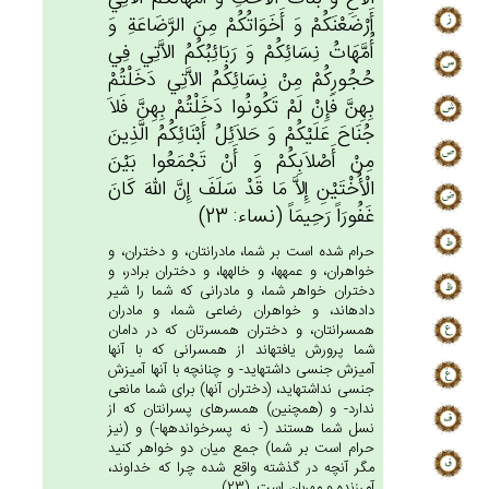
أَرْضَعْنَكُم‌ْ وَ أَخَوَاتُكُمْ‌ مِن‌َ الرَّضَاعَة‌ِ وَ
أُمَّهَاتُ نِسَائِكُم‌ْ وَ رَبَائِبُكُم‌ُ الاَّتِي‌‌ فِي‌
حُجُورِكُمْ‌ مِنْ‌ نِسَائِكُم‌ُ الاَّتِي‌‌ دَخَلْتُمْ‌
بِهِن‌َّ فَإِنْ‌ لَم‌ْ تَكُونُوا دَخَلْتُمْ‌ بِهِن‌َّ فَلاَ
جُنَاح‌َ عَلَيْكُم‌ْ وَ حَلاَئِل‌ُ أَبْنَائِكُم‌ُ الَّذِين‌َ
مِن‌ْ أَصْلاَبِكُم‌ْ وَ أَنْ‌ تَجْمَعُوا بَيْن‌َ
الْأُخْتَيْن‌ِ إِلاَّ مَا قَدْ سَلَف‌َ إِن‌َّ الله‌َ كَان‌َ
غَفُورَاً رَحِيمَاً (نساء: 23)
حرام شده است بر شما، مادرانتان، و دختران، و
خواهران، و عمه‏ها، و خاله‏ها، و دختران برادر، و
دختران خواهر شما، و مادرانى كه شما را شير
داده‏اند، و خواهران رضاعى شما، و مادران
همسرانتان، و دختران همسرتان كه در دامان
شما پرورش يافته‏اند از همسرانى كه با آنها
آميزش جنسى داشته‏ايد- و چنانچه با آنها آميزش
جنسى نداشته‏ايد، (دختران آنها) براى شما مانعى
ندارد- و (همچنين) همسرهاى پسرانتان كه از
نسل شما هستند (- نه پسرخوانده‏ها-) و (نيز
حرام است بر شما) جمع ميان دو خواهر كنيد
مگر آنچه در گذشته واقع شده چرا كه خداوند،
آمرزنده و مهربان است. (23)