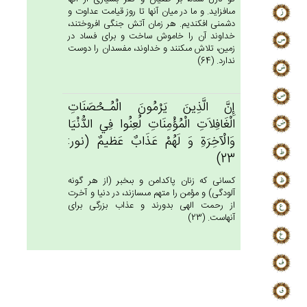
مى‏افزايد. و ما در ميان آنها تا روز قيامت عداوت و
دشمنى افكنديم. هر زمان آتش جنگى افروختند،
خداوند آن را خاموش ساخت و براى فساد در
زمين، تلاش مى‏كنند و خداوند، مفسدان را دوست
ندارد. (64)
إِن‌َّ الَّذِين‌َ يَرْمُون‌َ الْمُـحْصَنَات‌ِ
الْغَافِلاَت‌ِ الْمُؤْمِنَات‌ِ لُعِنُوا فِي‌ الدُّنْيَا
وَالْآخِرَة‌ِ وَ لَهُم‌ْ عَذَاب‌ٌ عَظيم‌ٌ (نور:
23)
كسانى كه زنان پاكدامن و بى‏خبر (از هر گونه
آلودگى) و مؤمن را متهم مى‏سازند، در دنيا و آخرت
از رحمت الهى بدورند و عذاب بزرگى براى
آنهاست. (23)