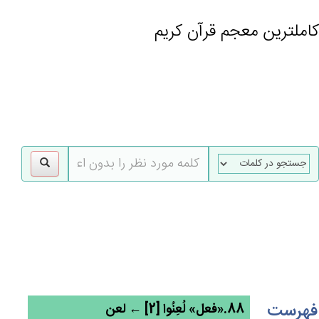
کاملترین معجم قرآن کریم
gle
tion
فهرست
88.«فعل» لُعِنُوا [2] ← لعن