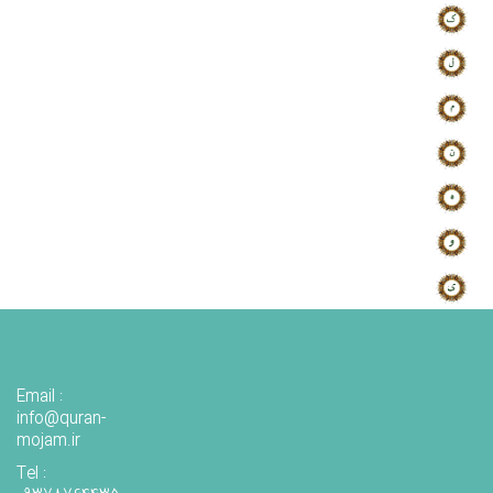
Email :
info@quran-
mojam.ir
Tel :