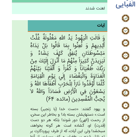
الفبایی
لعنت شدند
آیات
وَ قَالَت‌ِ الْيَهُودُ يَدُ الله‌ِ مَغْلُولَة‌ٌ غُلَّت‌ْ
أَيْدِيهِم‌ْ وَ لُعِنُوا بِمَا قَالُوا بَل‌ْ يَدَاه‌ُ
مَبْسُوطَتَان‌ِ يُنفِق‌ُ كَيْف‌َ يَشَاءُ وَ
لَيَزِيدَن‌َّ كَثِيرَاً مِنْهُمْ‌ مَا أُنْزِل‌َ إِلَيْك‌َ مِنْ‌
رَبِّك‌َ طُغْيَانَاً وَ كُفْرَاً وَ أَلْقَيْنَا بَيْنَهُم‌ُ
الْعَدَاوَة‌َ وَالْبَغْضَاءَ إِلَي‌ يَوْم‌ِ الْقِيَامَة‌ِ
كُلَّمَا أَوْقَدُوا نَارَاً لِلْحَرْب‌ِ أَطْفَأَهَا الله‌ُ وَ
يَسْعَوْن‌َ فِي‌ الْأَرْض‌ِ فَسَادَاً وَالله‌ُ لاَ
يُحِب‌ُّ الْمُفْسِدِين‌َ (مائده: 64)
و يهود گفتند: «دست خدا (با زنجير) بسته
است.» دستهايشان بسته باد! و بخاطر اين سخن،
از رحمت (الهى) دور شوند! بلكه هر دو دست
(قدرت) او، گشاده است هر گونه بخواهد،
مى‏بخشد! ولى اين آيات، كه از طرف پروردگارت بر
تو نازل شده، بر طغيان و كفر بسيارى از آنها