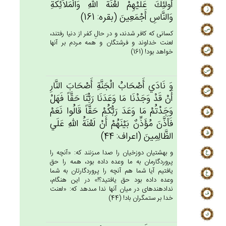
أُولَئِك‌َ عَلَيْهِم‌ْ لَعْنَة‌ُ الله‌ِ وَالْمَلاَئِكَة‌ِ
وَالنَّاس‌ِ أَجْمَعِين‌َ (بقره: 161)
كسانى كه كافر شدند، و در حالِ كفر از دنيا رفتند،
لعنت خداوند و فرشتگان و همه مردم بر آنها
خواهد بود! (161)
وَ نَادَي‌ أَصْحَاب‌ُ الْجَنَّة‌ِ أَصْحَاب‌َ النَّارِ
أَن‌ْ قَدْ وَجَدْنَا مَا وَعَدَنَا رَبُّنَا حَقَّاً فَهَل‌ْ
وَجَدْتُم‌ْ مَا وَعَدَ رَبُّكُم‌ْ حَقَّاً قَالُوا نَعَم‌ْ
فَأَذَّن‌َ مُؤَذِّن‌ٌ بَيْنَهُم‌ْ أَنْ‌ لَعْنَة‌ُ الله‌ِ عَلَي‌
الظَّالِمِين‌َ (اعراف: 44)
و بهشتيان دوزخيان را صدا مى‏زنند كه: «آنچه را
پروردگارمان به ما وعده داده بود، همه را حق
يافتيم آيا شما هم آنچه را پروردگارتان به شما
وعده داده بود حق يافتيد؟!» در اين هنگام،
ندادهنده‏اى در ميان آنها ندا مى‏دهد كه: «لعنت
خدا بر ستمگران باد! (44)