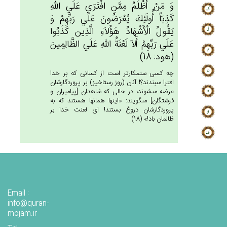
وَ مَن‌ْ أَظْلَم‌ُ مِمَّن‌ِ افْتَرَي‌ عَلَي‌ الله‌ِ
كَذِبَاً أُولَئِك‌َ يُعْرَضُون‌َ عَلَي‌ رَبِّهِم‌ْ وَ
يَقُول‌ُ الْأَشْهَادُ هَؤُلاَءِ الَّذِين‌ كَذَبُوا
عَلَي‌ رَبِّهِم‌ْ أَلاَ لَعْنَة‌ُ الله‌ِ عَلَي‌ الظَّالِمِين‌َ
(هود: 18)
چه كسى ستمكارتر است از كسانى كه بر خدا
افترا مى‏بندند؟! آنان (روز رستاخيز) بر پروردگارشان
عرضه مى‏شوند، در حالى كه شاهدان [پيامبران و
فرشتگان‏] مى‏گويند: «اينها همانها هستند كه به
پروردگارشان دروغ بستند! اى لعنت خدا بر
ظالمان باد!» (18)
Email :
info@quran-
mojam.ir