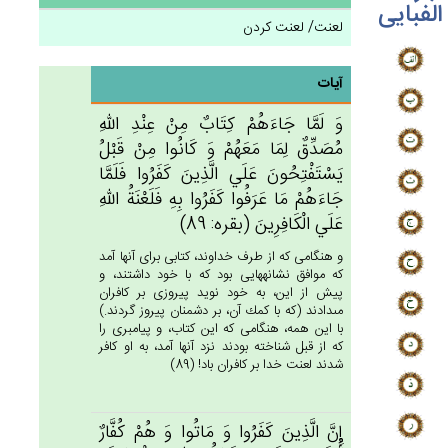
الفبایی
لعنت/ لعنت کردن
آیات
وَ لَمَّا جَاءَهُم‌ْ كِتَاب‌ٌ مِن‌ْ عِنْدِ الله‌ِ
مُصَدِّق‌ٌ لِمَا مَعَهُم‌ْ وَ كَانُوا مِن‌ْ قَبْل‌ُ
يَسْتَفْتِحُون‌َ عَلَي‌ الَّذِين‌َ كَفَرُوا فَلَمَّا
جَاءَهُم‌ْ مَا عَرَفُوا كَفَرُوا بِه‌ِ فَلَعْنَة‌ُ الله‌ِ
عَلَي‌ الْكَافِرِين‌َ (بقره: 89)
و هنگامى كه از طرف خداوند، كتابى براى آنها آمد
كه موافق نشانه‏هايى بود كه با خود داشتند، و
پيش از اين، به خود نويد پيروزى بر كافران
مى‏دادند (كه با كمك آن، بر دشمنان پيروز گردند.)
با اين همه، هنگامى كه اين كتاب، و پيامبرى را
كه از قبل شناخته بودند نزد آنها آمد، به او كافر
شدند لعنت خدا بر كافران باد! (89)
إِن‌َّ الَّذِين‌َ كَفَرُوا وَ مَاتُوا وَ هُم‌ْ كُفَّارٌ