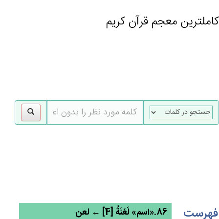
کاملترین معجم قرآن کریم
gle
tion
فهرست
86.«اسم» لَعْنَة‌ُ [4] ← لعن