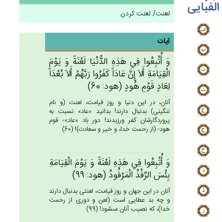
الفبایی
لعنت/ لعنت کردن
آیات
وَ أُتْبِعُوا فِي‌ هَذِه‌ِ الدُّنْيَا لَعْنَة‌ً وَ يَوْم‌َ
الْقِيَامَة‌ِ أَلاَ إِن‌َّ عَادَاً كَفَرُوا رَبَّهُم‌ْ أَلاَ بُعْدَاً
لِعَادٍ قَوْم‌ِ هُودٍ (هود: 60)
آنان، در اين دنيا و روز قيامت، لعنت (و نام
ننگينى) بدنبال دارند! بدانيد «عاد» نسبت به
پروردگارشان كفر ورزيدند! دور باد «عاد»- قوم
هود- (از رحمت خدا، و خير و سعادت)! (60)
وَ أُتْبِعُوا فِي‌ هَذِه‌ِ لَعْنَة‌ً وَ يَوْم‌َ الْقِيَامَة‌ِ
بِئْس‌َ الرِّفْدُ الْمَرْفُودُ (هود: 99)
آنان در اين جهان و روز قيامت، لعنتى بدنبال دارند
و چه بد عطايى است (لعن و دورى از رحمت
خدا)، كه نصيب آنان مى‏شود! (99)