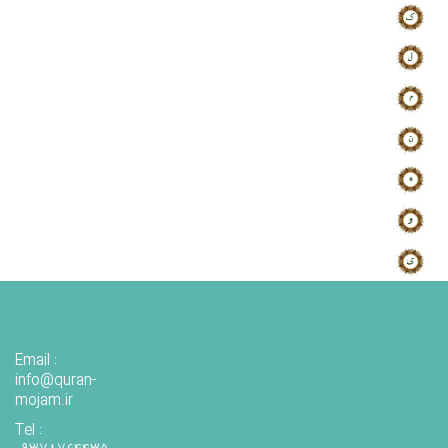
Email :
info@quran-
mojam.ir
Tel :