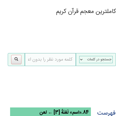
کاملترین معجم قرآن کریم
gle
tion
فهرست
84.«اسم» لَعْنَة‌ً [3] ← لعن