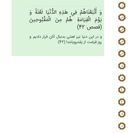
وَ أَتْبَعْنَاهُم‌ْ فِي‌ هَذِه‌ِ الدُّنْيَا لَعْنَة‌ً وَ
يَوْم‌َ الْقِيَامَة‌ِ هُمْ‌ مِن‌َ الْمَقْبُوحِين‌َ
(قصص: 42)
و در اين دنيا نيز لعنتى بدنبال آنان قرار داديم و
روز قيامت از زشت‏رويانند! (42)