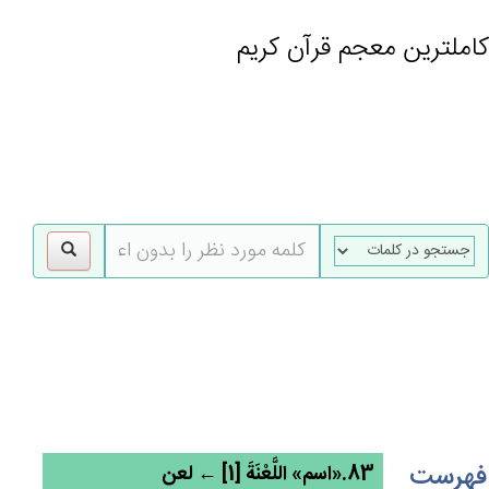
کاملترین معجم قرآن کریم
gle
tion
فهرست
83.«اسم» اللَّعْنَة‌َ [1] ← لعن