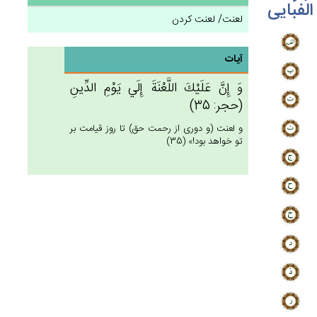
الفبایی
لعنت/ لعنت کردن
آیات
وَ إِن‌َّ عَلَيْك‌َ اللَّعْنَة‌َ إِلَي‌ يَوْم‌ِ الدِّين‌ِ
(حجر: 35)
و لعنت (و دورى از رحمت حق) تا روز قيامت بر
تو خواهد بود!» (35)