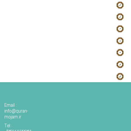
Email :
info@quran-
mojam.ir
Tel :