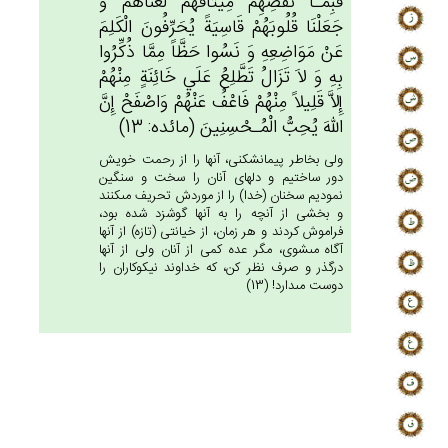
فَبِمَـا نَقْضِهِمْ‌ مِيثَاقَهُم‌ْ لَعَنَّاهُم‌ْ وَ
جَعَلْنَا قُلُوبَهُم‌ْ قَاسِيَة‌ً يُحَرِّفُون‌َ الْكَلِم‌َ
عَنْ‌ مَوَاضِعِه‌ِ وَ نَسُوا حَظَّاً مِمَّا ذُكِّرُوا
بِه‌ِ وَ لاَ تَزَال‌ُ تَطَّلِع‌ُ عَلَي‌ خَائِنَة‌ٍ مِنْهُم‌ْ
إِلاَّ قَلِيلاً مِنْهُم‌ْ فَاعْف‌ُ عَنْهُم‌ْ وَاصْفَح‌ْ إِن‌َّ
الله‌َ يُحِب‌ُّ الْمُـحْسِنِين‌َ (مائده: 13)
ولى بخاطر پيمان‏شكنى، آنها را از رحمت خويش
دور ساختيم و دلهاى آنان را سخت و سنگين
نموديم سخنان (خدا) را از موردش تحريف مى‏كنند
و بخشى از آنچه را به آنها گوشزد شده بود،
فراموش كردند و هر زمان، از خيانتى (تازه) از آنها
آگاه مى‏شوى، مگر عده كمى از آنان ولى از آنها
درگذر و صرف نظر كن، كه خداوند نيكوكاران را
دوست مى‏دارد! (13)