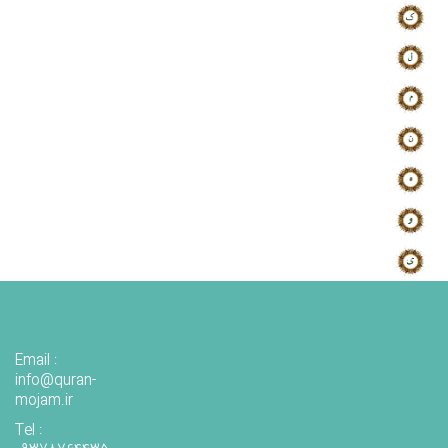
Email :
info@quran-
mojam.ir
Tel :