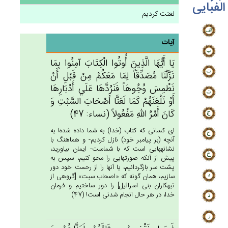
الفبایی
لعنت کردیم
آیات
يَا أَيُّهَا الَّذِين‌َ أُوتُوا الْكِتَاب‌َ آمِنُوا بِمَا
نَزَّلْنَا مُصَدِّقَاً لِمَا مَعَكُمْ‌ مِنْ‌ قَبْل‌ِ أَنْ‌
نَطْمِس‌َ وُجُوهَاً فَنَرُدَّهَا عَلَي‌ أَدْبَارِهَا
أَوْ نَلْعَنَهُم‌ْ كَمَا لَعَنَّا أَصْحَاب‌َ السَّبْت‌ِ وَ
كَان‌َ أَمْرُ الله‌ِ مَفْعُولاً (نساء: 47)
اى كسانى كه كتاب (خدا) به شما داده شده! به
آنچه (بر پيامبر خود) نازل كرديم- و هماهنگ با
نشانه‏هايى است كه با شماست- ايمان بياوريد،
پيش از آنكه صورتهايى را محو كنيم، سپس به
پشت سر بازگردانيم، يا آنها را از رحمت خود دور
سازيم، همان گونه كه «اصحاب سبت» [گروهى از
تبهكاران بنى اسرائيل‏] را دور ساختيم و فرمان
خدا، در هر حال انجام شدنى است! (47)