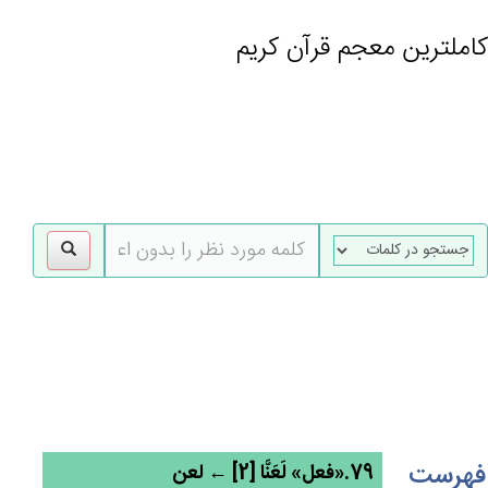
کاملترین معجم قرآن کریم
gle
tion
فهرست
79.«فعل» لَعَنَّا [2] ← لعن