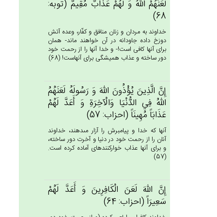
لَعَنَهُم‌ْ الله‌ُ وَ لَهُم‌ْ عَذَاب‌ٌ مُقِيم‌ٌ (توبه:
68)
خداوند به مردان و زنان منافق و كفّار، وعده آتش
دوزخ داده جاودانه در آن خواهند ماند- همان
براى آنها كافى است!- و خدا آنها را از رحمت خود
دور ساخته و عذاب هميشگى براى آنهاست! (68)
إِن‌َّ الَّذِين‌َ يُؤْذُون‌َ الله‌َ وَ رَسُولَه‌ُ لَعَنَهُم‌ُ
الله‌ُ فِي‌ الدُّنْيَا وَالْآخِرَة‌ِ وَ أَعَدَّ لَهُم‌ْ
عَذَابَاً مُهِينَاً (احزاب: 57)
آنها كه خدا و پيامبرش را آزار مى‏دهند، خداوند
آنان را از رحمت خود در دنيا و آخرت دور ساخته،
و براى آنها عذاب خواركننده‏اى آماده كرده است.
(57)
إِن‌َّ الله‌َ لَعَن‌َ الْكَافِرِين‌َ وَ أَعَدَّ لَهُم‌ْ
سَعِيرَاً (احزاب: 64)