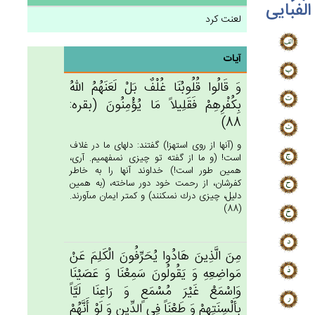
الفبایی
لعنت کرد
آیات
وَ قَالُوا قُلُوبُنَا غُلْف‌ٌ بَل‌ْ لَعَنَهُم‌ُ الله‌ُ
بِكُفْرِهِم‌ْ فَقَلِيلاً مَا يُؤْمِنُون‌َ (بقره:
88)
و (آنها از روى استهزا) گفتند: دلهاى ما در غلاف
است! (و ما از گفته تو چيزى نمى‏فهميم. آرى،
همين طور است!) خداوند آنها را به خاطر
كفرشان، از رحمت خود دور ساخته، (به همين
دليل، چيزى درك نمى‏كنند) و كمتر ايمان مى‏آورند.
(88)
مِن‌َ الَّذِين‌َ هَادُوا يُحَرِّفُون‌َ الْكَلِم‌َ عَنْ‌
مَواضِعِه‌ِ وَ يَقُولُون‌َ سَمِعْنَا وَ عَصَيْنَا
وَاسْمَع‌ْ غَيْرَ مُسْمَع‌ٍ وَ رَاعِنَا لَيَّاً
بِأَلْسِنَتِهِم‌ْ وَ طَعْنَاً فِي‌ الدِّين‌ِ وَ لَوْ أَنَّهُم‌ْ