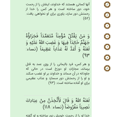
آنها كسانى هستند كه خداوند، ايشان را از رحمت
خود، دور ساخته است و هر كس را خدا از
رحمتش دور سازد، ياورى براى او نخواهى يافت.
(52)
وَ مَنْ‌ يَقْتُل‌ْ مُؤْمِنَاً مُتَعَمِّدَاً فَجَزَاؤُه‌ُ
جَهَنَّم‌ُ خَالِدَاً فِيهَا وَ غَضِب‌َ الله‌ُ عَلَيْه‌ِ وَ
لَعَنَه‌ُ وَ أَعَدَّ لَه‌ُ عَذَاباً عَظِيمَاً (نساء:
93)
و هر كس، فرد باايمانى را از روى عمد به قتل
برساند، مجازاتِ او دوزخ است در حالى كه
جاودانه در آن مى‏ماند و خداوند بر او غضب مى‏كند
و او را از رحمتش دور مى‏سازد و عذاب عظيمى
براى او آماده ساخته است. (93)
لَعَنَه‌ُ الله‌ُ وَ قَال‌َ لَأََتَّخِذَن‌َّ مِن‌ْ عِبَادِك‌َ
نَصِيبَاً مَفْرُوضَاً (نساء: 118)
خدا او را از رحمت خويش دور ساخته و او گفته