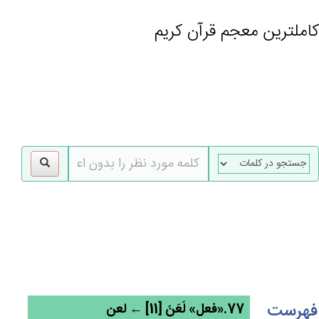
کاملترین معجم قرآن کریم
gle
tion
فهرست
77.«فعل» لَعَن‌َ [11] ← لعن