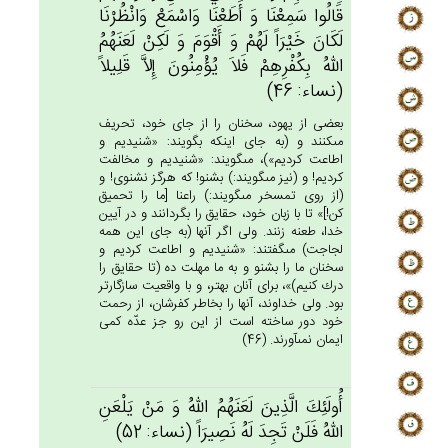
قَالُوا سَمِعْنَا وَ أَطَعْنَا وَاسْمَع‌ْ وَانْظُرْنَا
لَكَان‌َ خَيْرَاً لَهُم‌ْ وَ أَقْوَم‌َ وَ لَكِنْ‌ لَعَنَهُم‌ُ
الله‌ُ بِكُفْرِهِم‌ْ فَلاَ يُؤْمِنُون‌َ إِلاَّ قَلِيلاً
(نساء: 46)
بعضى از يهود، سخنان را از جاى خود، تحريف
مى‏كنند و (به جاى اينكه بگويند: «شنيديم و
اطاعت كرديم»)، مى‏گويند: «شنيديم و مخالفت
كرديم! و (نيز مى‏گويند:) بشنو! كه هرگز نشنوى! و
(از روى تمسخر مى‏گويند:) راعنا [ما را تحميق
كن!]» تا با زبان خود، حقايق را بگردانند و در آيين
خدا، طعنه زنند. ولى اگر آنها (به جاى اين همه
لجاجت) مى‏گفتند: «شنيديم و اطاعت كرديم و
سخنان ما را بشنو و به ما مهلت ده (تا حقايق را
درك كنيم)»، براى آنان بهتر، و با واقعيت سازگارتر
بود. ولى خداوند، آنها را بخاطر كفرشان، از رحمت
خود دور ساخته است از اين رو جز عدّه كمى
ايمان نمى‏آورند. (46)
أُولَئِك‌َ الَّذِين‌َ لَعَنَهُم‌ُ الله‌ُ وَ مَنْ‌ يَلْعَن‌ِ
الله‌ُ فَلَن‌ْ تَجِدَ لَه‌ُ نَصِيرَاً (نساء: 52)