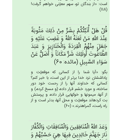
است: «از بندگان تو، سهم معيّنى خواهم گرفت!
(118)
قُل‌ْ هَل‌ْ أُنَبِّئُكُمْ‌ بِشَرٍّ مِنْ‌ ذَلِك‌َ مَثُوبَة‌ً
عِنْدَ الله‌ِ مَنْ‌ لَعَنَه‌ُ الله‌ُ وَ غَضِب‌َ عَلَيْه‌ِ وَ
جَعَل‌َ مِنْهُم‌ُ الْقِرَدَة‌َ وَالْخَنَازِيرَ وَ عَبَدَ
الطَّاغُوت‌َ أُولَئِك‌َ شَرٌّ مَكَانَاً وَ أَضَل‌ُّ عَنْ‌
سَوَاءِ السَّبِيل‌ِ (مائده: 60)
بگو: «آيا شما را از كسانى كه موقعيّت و
پاداششان نزد خدا برتر از اين است، با خبر كنم؟
كسانى كه خداوند آنها را از رحمت خود دور
ساخته، و مورد خشم قرار داده، (و مسخ كرده،) و
از آنها، ميمونها و خوكهايى قرار داده، و پرستش
بت كرده‏اند موقعيّت و محل آنها، بدتر است و از
راه راست، گمراهترند.» (60)
وَعَدَ الله‌ُ الْمُنَافِقِين‌َ وَالْمُنَافِقَات‌ِ وَالْكُفَّارَ
نَارَ جَهَنَّم‌َ خَالِدِين‌َ فِيهَا هِي‌َ حَسْبُهُم‌ْ وَ