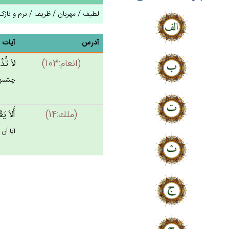
لطیف / مهربان / ظریف / نرم و نازک
آدرس
آیات
(انعام:103)
لاَ تُدْ
چشمها ا
(ملك:14)
أَلاَ ي
آيا آن 