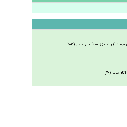
جودات،) و آگاه (از همه) چيز است. (103)
اه است! (14)