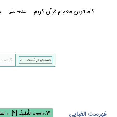
کاملترین معجم قرآن کریم
صفحه اصلی
ر
فهرست الفبایی
71.«اسم» اللَّطِيف‌ُ [2] ← لطف