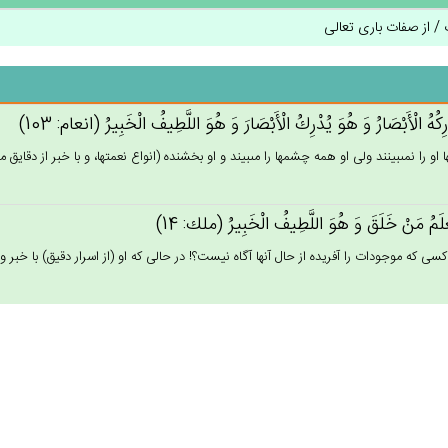
 / از صفات باری تعالی
رِكُه‌ُ الْأَبْصَارُ وَ هُوَ يُدْرِك‌ُ الْأَبْصَارَ وَ هُوَ اللَّطِيف‌ُ الْخَبِيرُ (انعام: 103)
و را نمى‏بينند ولى او همه چشمها را مى‏بيند و او بخشنده (انواع نعمتها، و با خبر از دقايق مو
َعْلَم‌ُ مَن‌ْ خَلَق‌َ وَ هُوَ اللَّطِيف‌ُ الْخَبِيرُ (ملك: 14)
كسى كه موجودات را آفريده از حال آنها آگاه نيست؟! در حالى كه او (از اسرار دقيق) با خبر و آگ