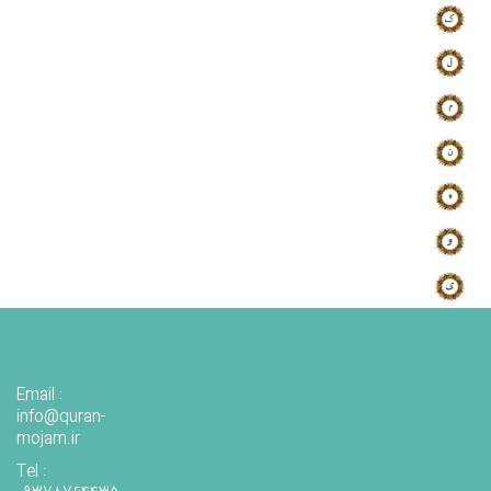
Email :
info@quran-
mojam.ir
Tel :