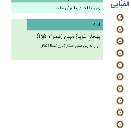
الفبایی
زبان / لغت / پیغام / رسالت
آیات
بِلِسَان‌ٍ عَرَبِي‌ٍّ مُبِين‌ٍ (شعراء: 195)
آن را به زبان عربى آشكار (نازل كرد)! (195)