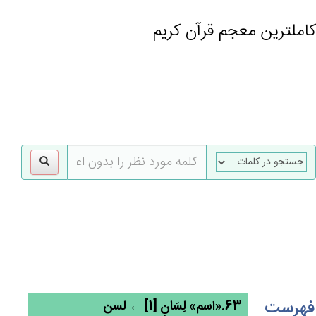
کاملترین معجم قرآن کریم
gle
tion
فهرست
63.«اسم» لِسَان‌ٍ [1] ← لسن