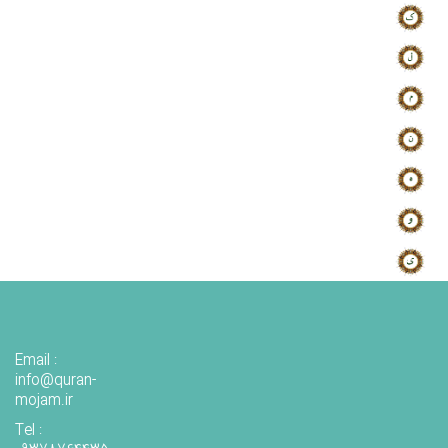
Email :
info@quran-
mojam.ir
Tel :