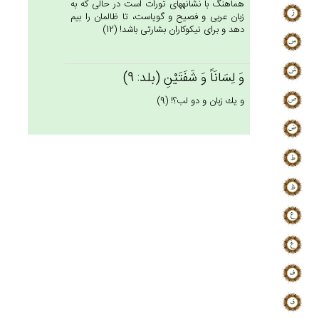
هماهنگ با نشانه‏هاى تورات است در حالى كه به
زبان عربى و فصيح و گوياست، تا ظالمان را بيم
دهد و براى نيكوكاران بشارتى باشد! (12)
وَ لِسَانَاً وَ شَفَتَيْن‌ِ (بلد: 9)
و يك زبان و دو لب؟! (9)