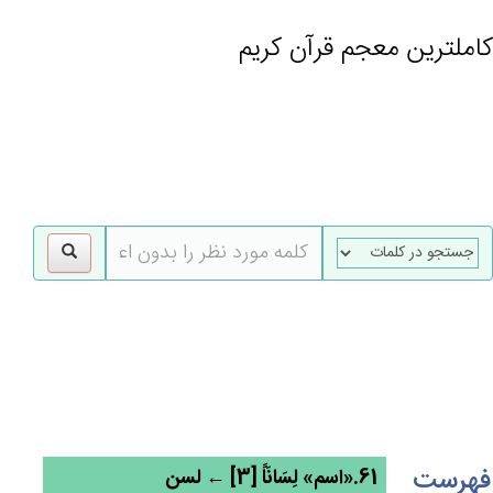
کاملترین معجم قرآن کریم
gle
tion
فهرست
61.«اسم» لِسَانَاً [3] ← لسن