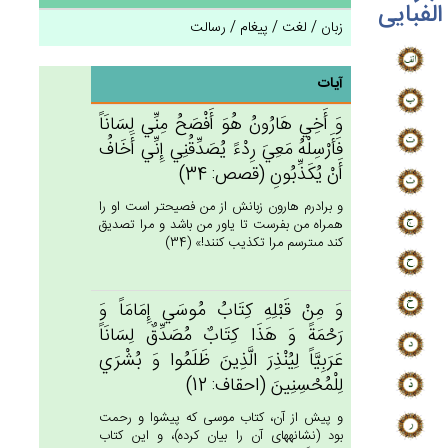
الفبایی
زبان / لغت / پیغام / رسالت
آیات
وَ أَخِي‌ هَارُون‌ُ هُوَ أَفْصَح‌ُ مِنِّي‌ لِسَانَاً
فَأَرْسِلْه‌ُ مَعِي‌َ رِدْءً يُصَدِّقُنِي‌ إِنِّي‌ أَخَاف‌ُ
أَنْ‌ يُكَذِّبُون‌ِ (قصص: 34)
و برادرم هارون زبانش از من فصيحتر است او را
همراه من بفرست تا ياور من باشد و مرا تصديق
كند مى‏ترسم مرا تكذيب كنند!» (34)
وَ مِنْ‌ قَبْلِه‌ِ كِتَاب‌ُ مُوسَي‌ إِمَامَاً وَ
رَحْمَة‌ً وَ هَذَا كِتَاب‌ٌ مُصَدِّق‌ٌ لِسَانَاً
عَرَبِيَّاً لِيُنْذِرَ الَّذِين‌َ ظَلَمُوا وَ بُشْرَي‌
لِلْمُحْسِنِين‌َ (احقاف: 12)
و پيش از آن، كتاب موسى كه پيشوا و رحمت
بود (نشانه‏هاى آن را بيان كرده)، و اين كتاب