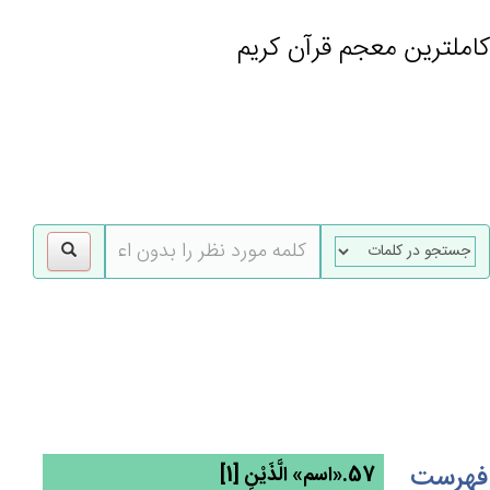
کاملترین معجم قرآن کریم
gle
tion
فهرست
57.«اسم» الَّذَيْن‌ِ [1]