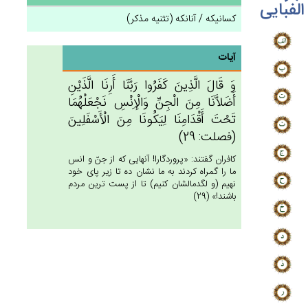
الفبایی
کسانیکه / آنانکه (تثنیه مذکر)
آیات
وَ قَال‌َ الَّذِين‌َ كَفَرُوا رَبَّنَا أَرِنَا الَّذَيْن‌ِ
أَضَلاَّنَا مِن‌َ الْجِن‌ِّ وَالْإِنْس‌ِ نَجْعَلْهُمَا
تَحْت‌َ أَقْدَامِنَا لِيَكُونَا مِن‌َ الْأَسْفَلِين‌َ
(فصلت: 29)
كافران گفتند: «پروردگارا! آنهايى كه از جنّ و انس
ما را گمراه كردند به ما نشان ده تا زير پاى خود
نهيم (و لگدمالشان كنيم) تا از پست ترين مردم
باشند!» (29)