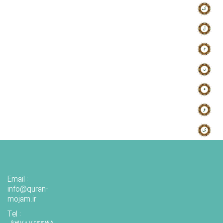
Email :
info@quran-
mojam.ir
Tel :